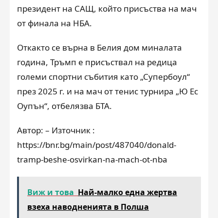
президент на САЩ, който присъства на мач
от финала на НБА.
Откакто се върна в Белия дом миналата
година, Тръмп е присъствал на редица
големи спортни събития като „Супербоул“
през 2025 г. и на мач от тенис турнира „Ю Ес
Оупън“, отбелязва БТА.
Автор: – Източник :
https://bnr.bg/main/post/487040/donald-
tramp-beshe-osvirkan-na-mach-ot-nba
Виж и това
Най-малко една жертва
взеха наводненията в Полша