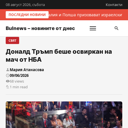
08 август 2026, събота
Контакти
Италия и Полша призовават израелските 
ПОСЛЕДНИ НОВИНИ
Bulnews – новините от днес
СВЯТ
Доналд Тръмп беше освиркан на
мач от НБА
Мария Атанасова
09/06/2026
68 views
1 min read