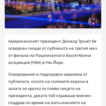
Американският президент Доналд Тръмп бе
освиркан снощи от публиката на третия мач
от финала на Националната баскетболна
асоциация (НБА) в Ню Йорк.
Освирквания и подигравки заваляха от
публиката, когато на големите екрани в
залата за кратко се появи лицето на
президента, докато той отдаваше военен
поздрав по време на изпълнението на