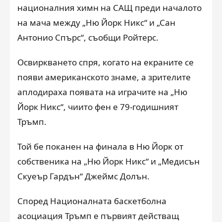
националния химн на САЩ преди началото
на мача между „Ню Йорк Никс“ и „Сан
Антонио Спърс“, съобщи Ройтерс.
Освиркването спря, когато на екраните се
появи американското знаме, а зрителите
аплодираха появата на играчите на „Ню
Йорк Никс“, чиито фен е 79-годишният
Тръмп.
Той бе поканен на финала в Ню Йорк от
собственика на „Ню Йорк Никс“ и „Медисън
Скуеър Гардън“ Джеймс Долън.
Според Националната баскетболна
асоциация Тръмп е първият действащ