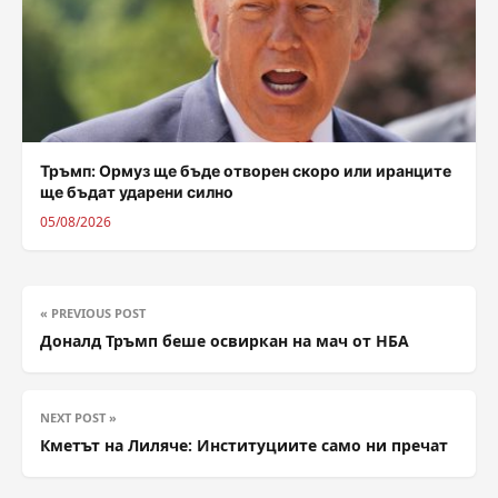
Тръмп: Ормуз ще бъде отворен скоро или иранците
ще бъдат ударени силно
05/08/2026
« PREVIOUS POST
Доналд Тръмп беше освиркан на мач от НБА
NEXT POST »
Кметът на Лиляче: Институциите само ни пречат