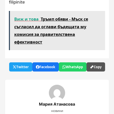
filipinite
Виж и това
Тръмп обяви - Мъск се
съгласил да оглави бъдещата му
комисия за правителствена
ефективност
Twitter
Facebook
WhatsApp
Copy
Мария Атанасова
новини