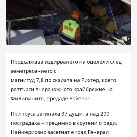
Продължава издирването на оцелели след
земетресението с
магнитуд 7,8 по скалата на Рихтер, което
разтърси вчера южното крайбрежие на
Филипините, предаде Ройтерс.
При труса загинаха 37 души, а над 200
пострадаха
–
предимно в срутени сгради.
Най-сериозно засегнат е град Генерал