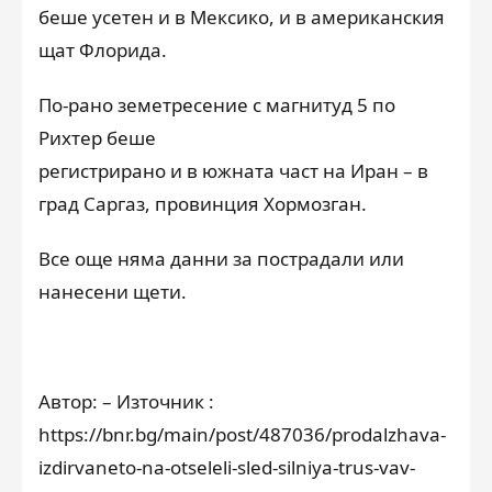
беше усетен и в Мексико, и в американския
щат Флорида.
По-рано земетресение с магнитуд 5 по
Рихтер беше
регистрирано и в южната част на Иран – в
град Саргаз, провинция Хормозган.
Все още няма данни за пострадали или
нанесени щети.
Автор: – Източник :
https://bnr.bg/main/post/487036/prodalzhava-
izdirvaneto-na-otseleli-sled-silniya-trus-vav-