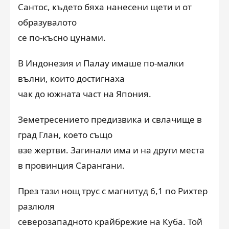
Сантос, където бяха нанесени щети и от
образувалото
се по-късно цунами.
В Индонезия и Палау имаше по-малки
вълни, които достигнаха
чак до южната част на Япония.
Земетресението предизвика и свлачище в
град Глан, което също
взе жертви. Загинали има и на други места
в провинция Сарангани.
През тази нощ трус с магнитуд 6,1 по Рихтер
разлюля
северозападното крайбрежие на Куба. Той