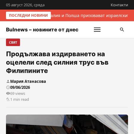
05 август 2026, сряда
Контакти
Италия и Полша призовават израелските 
ПОСЛЕДНИ НОВИНИ
Bulnews – новините от днес
СВЯТ
Продължава издирването на
оцелели след силния трус във
Филипините
Мария Атанасова
09/06/2026
69 views
1 min read