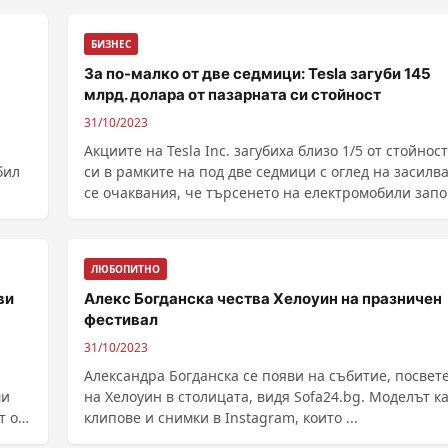
БИЗНЕС
За по-малко от две седмици: Tesla загуби 145
млрд. долара от пазарната си стойност
31/10/2023
Акциите на Tesla Inc. загубиха близо 1/5 от стойнос
бил
си в рамките на под две седмици с оглед на засил
се очаквания, че търсенето на електромобили зап
да отслабва, предава БНР, цитирайки Bloomberg.
Разпродажбата на ак...
ЛЮБОПИТНО
ви
Алекс Богданска чества Хелоуин на празничен
фестивал
31/10/2023
Александра Богданска се появи на събитие, посвет
ми
на Хелоуин в столицата, видя Sofa24.bg. Моделът качи
т от
клипове и снимки в Instagram, които ...