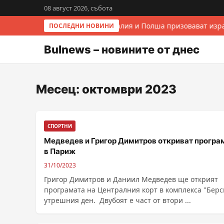
08 август 2026, събота
Италия и Полша призовават изра
ПОСЛЕДНИ НОВИНИ
Bulnews – новините от днес
Месец:
октомври 2023
СПОРТНИ
Медведев и Григор Димитров откриват програ
в Париж
31/10/2023
Григор Димитров и Даниил Медведев ще открият
програмата на Централния корт в комплекса "Берс
утрешния ден. Двубоят е част от втори ...