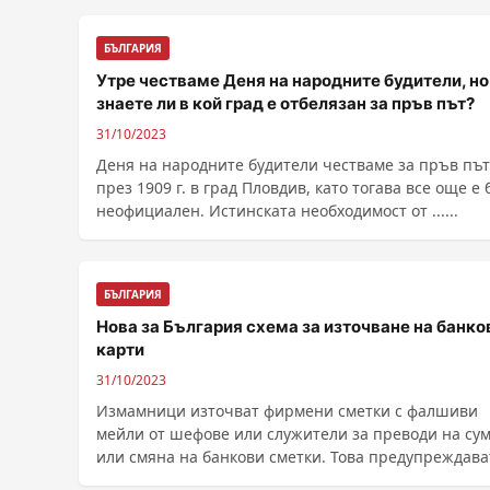
БЪЛГАРИЯ
Утре честваме Деня на народните будители, но
знаете ли в кой град е отбелязан за пръв път?
31/10/2023
Деня на народните будители честваме за пръв път
през 1909 г. в град Пловдив, като тогава все още е 
неофициален. Истинската необходимост от ......
БЪЛГАРИЯ
Нова за България схема за източване на банко
карти
31/10/2023
Измамници източват фирмени сметки с фалшиви
мейли от шефове или служители за преводи на су
или смяна на банкови сметки. Това предупреждава
......