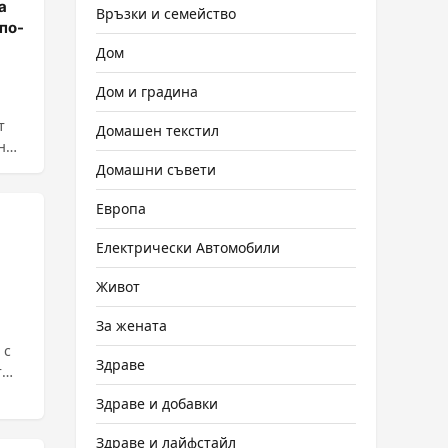
а
Връзки и семейство
 по-
Дом
Дом и градина
т
Домашен текстил
н
Домашни съвети
Европа
Електрически Автомобили
Живот
За жената
 с
Здраве
т
Здраве и добавки
Здраве и лайфстайл