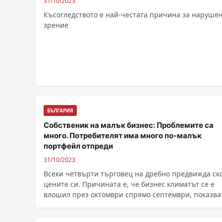
31/10/2023
Късогледството е най-честата причина за наруше
зрение
БЪЛГАРИЯ
Собственик на малък бизнес: Проблемите са
много. Потребителят има много по-малък
портфейл отпреди
31/10/2023
Всеки четвърти търговец на дребно предвижда ско
цените си. Причината е, че бизнес климатът се е
влошил през октомври спрямо септември, показва
......