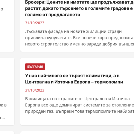
Брокери: Цените на имотите ще продължават д
растат, докато търсенето в големите градове е
но
голямо от предлагането
31/10/2023
Лъскавата фасада на новите жилищни сгради
привлича купувачите. Все повече хора предпочита
новото строителство именно заради добрия външе
вид на ......
БЪЛГАРИЯ
У нас най-много се търсят климатици, а в
Централна и Източна Европа – термопомпи
31/10/2023
В жилищата на страните от Централна и Източна
к в
Европа все още доминират системите за отопление
природен газ. Въпреки това термопомпите набира
т
......