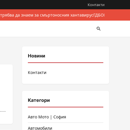
Контакти
 трябва да знаем за смъртоносния хантавирус
ГДБОП разби межд
Новини
Контакти
Категори
...
Авто Мото | София
Автомобили