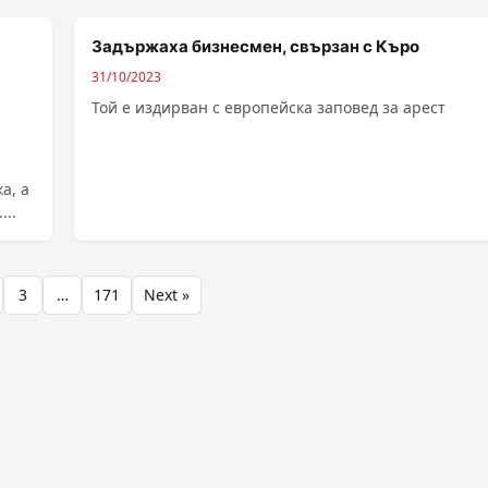
Задържаха бизнесмен, свързан с Къро
31/10/2023
Той е издирван с европейска заповед за арест
а, а
...
3
…
171
Next »