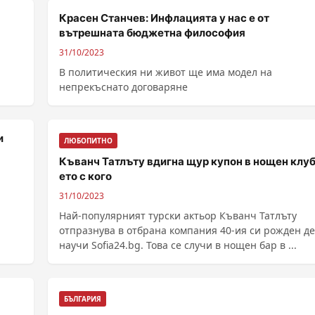
Красен Станчев: Инфлацията у нас е от
вътрешната бюджетна философия
31/10/2023
В политическия ни живот ще има модел на
непрекъснато договаряне
и
ЛЮБОПИТНО
Къванч Татлъту вдигна щур купон в нощен клуб
ето с кого
31/10/2023
Най-популярният турски актьор Къванч Татлъту
отпразнува в отбрана компания 40-ия си рожден де
научи Sofia24.bg. Това се случи в нощен бар в ...
БЪЛГАРИЯ