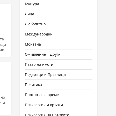
Култура
Лица
Любопитно
Международни
тта
Монтана
ващи
очва
Оживление | Други
Пазар на имоти
Подаръци и Празници
Политика
Прогноза за време
ено
Психология и връзки
Психология на Връзките