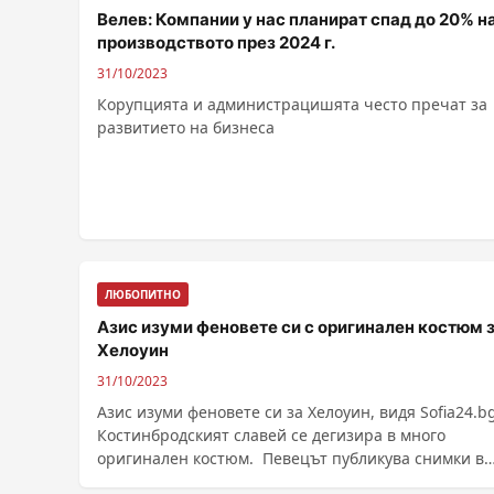
Велев: Компании у нас планират спад до 20% н
производството през 2024 г.
31/10/2023
Корупцията и администрацишята често пречат за
развитието на бизнеса
ЛЮБОПИТНО
Азис изуми феновете си с оригинален костюм 
Хелоуин
31/10/2023
Азис изуми феновете си за Хелоуин, видя Sofia24.bg
Костинбродският славей се дегизира в много
оригинален костюм. Певецът публикува снимки в
личния ......