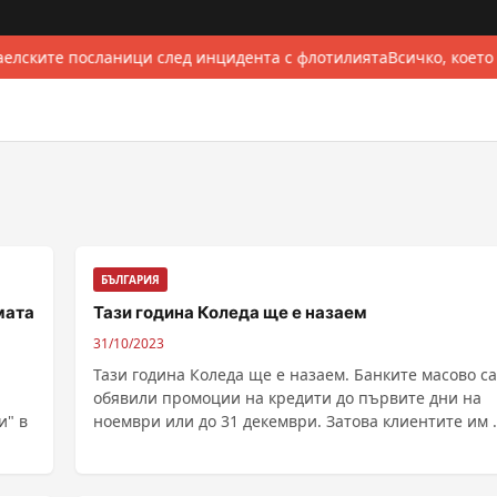
елските посланици след инцидента с флотилията
Всичко, което
БЪЛГАРИЯ
мата
Тази година Коледа ще е назаем
31/10/2023
Тази година Коледа ще е назаем. Банките масово са
обявили промоции на кредити до първите дни на
и" в
ноември или до 31 декември. Затова клиентите им ...