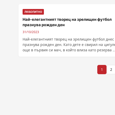
ЛЮБОПИТНО
Най-елегантният творец на зрелищен футбол
празнува рожден ден
31/10/2023
Най-елегантният творец на зрелищен футбол днес
празнува рожден ден. Като дете е свирил на цигулк
още в първия си мач, в който влиза като резерва ...
Разделяне
1
2
на
публикациите
на
страници