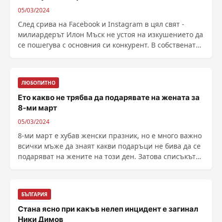
05/03/2024
След срива на Facebook и Instagram в цял свят -
милиардерът Илон Мъск не устоя на изкушението да
се пошегува с основния си конкурент. В собствената
...
ЛЮБОПИТНО
Ето какво не трябва да подарявате на жената за
8-ми март
05/03/2024
8-ми март е хубав женски празник, но е много важно
всички мъже да знаят какви подаръци не бива да се
подаряват на жените на този ден. Затова списъкът
......
БЪЛГАРИЯ
Стана ясно при какъв нелеп инцидент е загинал
Ники Димов