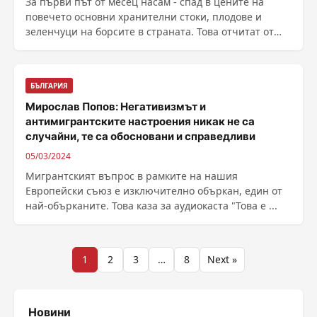
За първи път от месец насам - спад в цените на
повечето основни хранителни стоки, плодове и
зеленчуци на борсите в страната. Това отчитат от
......
БЪЛГАРИЯ
Мирослав Попов: Негативизмът и
антимигрантските настроения никак не са
случайни, те са обосновани и справедливи
05/03/2024
Мигрантският въпрос в рамките на нашия
Европейски съюз е изключително объркан, един от
най-обърканите. Това каза за аудиокаста "Това е ...
Разделяне
1
2
3
…
8
Next »
на
публикациите
Новини