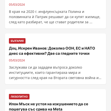
05/03/2024
В края на 2020 г. инфлуенсърката Полина и
половинката ѝ Патрик решават да си купят жилище,
след като разбират, че ще стават родители за ...
БЪЛГАРИЯ
Доц. Искрен Иванов: Доколко ООН, ЕС и НАТО
днес са ефективни? Две са гледните точки
05/03/2024
Заслужава си да зададем въпроса доколко
институциите, които гарантираха мира и
сигурността след края на Втората световна война и
след края на ......
ЛЮБОПИТНО
Илон Мъск не устоя на изкушението да се
пошегува със срива на Meta