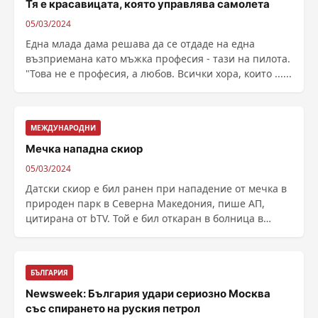
Тя е красавицата, която управлява самолета
05/03/2024
Една млада дама решава да се отдаде на една
възприемана като мъжка професия - тази на пилота.
"Това не е професия, а любов. Всички хора, които ......
МЕЖДУНАРОДНИ
Мечка нападна скиор
05/03/2024
Датски скиор е бил ранен при нападение от мечка в
природен парк в Северна Македония, пише АП,
цитирана от bTV. Той е бил откаран в болница в
западния ......
БЪЛГАРИЯ
Newsweek: България удари сериозно Москва
със спирането на руския петрол