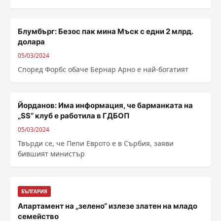
материал. Днес ......
Блумбърг: Безос пак мина Мъск с едни 2 млрд.
долара
05/03/2024
Според Форбс обаче Бернар Арно е най-богатият
Йорданов: Има информация, че барманката на
„SS“ клуб е работила в ГДБОП
05/03/2024
Твърди се, че Пепи Еврото е в Сърбия, заяви
бившият министър
БЪЛГАРИЯ
Апартамент на „зелено“ излезе златен на младо
семейство