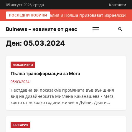
05 август 2026, сряда
Контакти
Италия и Полша призовават израелските 
ПОСЛЕДНИ НОВИНИ
Bulnews – новините от днес
Ден:
05.03.2024
ЛЮБОПИТНО
Пълна трансформация за Мегз
05/03/2024
Неотдавна ви показахме промяната във външния
вид на дизайнерката Миглена Каканашева - Мегз,
която от няколко години живее в Дубай. Дълги
години беше ......
БЪЛГАРИЯ