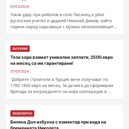
05/03/2024
Токов удар при риболов в село Писанец е убил
русенския учител и диджей Никoлай Димов, който
години наред надъхваше с музика запалянковиците
на ......
БЪЛГАРИЯ
Тези хора взимат уникални заплати, 2500 евро
на месец са им гарантирани!
05/03/2024
"Добрите строители в Турция вече получават по
1700-1800 евро на месец. За да мога да сформирам
бригада за изграждането на нова кооперация в ...
ЛЮБОПИТНО
Биляна Дол избухна с коментар при вида на
бременната Николета