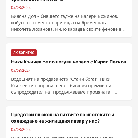
05/03/2024
Биляна Дол – бившето гадже на Валери Божинов,
избухна с коментар при вида на бременната
Николета Лозанова. НиЛо зарадва своите фенове в
Инстаграм с ......
ЛЮБОПИТНО
Ники Кънчев се пошегува нелепо с Кирил Петков
05/03/2024
Водещият на предаването "Стани богат" Ники
Кънчев си направи шега с бившия премиер и
съпредседател на "Продължаваме промяната" ...
Предстои ли скок на лихвите по ипотеките и
охлаждане на жилищния пазар у нас?
05/03/2024