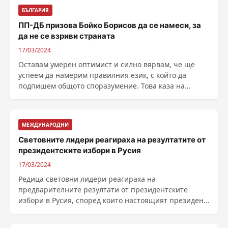
БЪЛГАРИЯ
ПП-ДБ призова Бойко Борисов да се намеси, за
да не се взриви страната
17/03/2024
Оставам умерен оптимист и силно вярвам, че ще
успеем да намерим правилния език, с който да
подпишем общото споразумение. Това каза на
брифинг тази ......
МЕЖДУНАРОДНИ
Световните лидери реагираха на резултатите от
президентските избори в Русия
17/03/2024
Редица световни лидери реагираха на
предварителните резултати от президентските
избори в Русия, според които настоящият президент
Владимир Путин ......