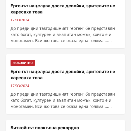
Ергенът нацелува доста девойки, зрителите не
харесаха това
17/03/2024
До преди дни тазгодишният "ерген“ бе представян
като богат, културен и възпитан момък, който е и
моногамен. Всичко това се оказа една голяма ......
ЛЮБОПИТНО
Ергенът нацелува доста девойки, зрителите не
харесаха това
17/03/2024
До преди дни тазгодишният "ерген“ бе представян
като богат, културен и възпитан момък, който е и
моногамен. Всичко това се оказа една голяма ......
Биткойнът поскъпна рекордно