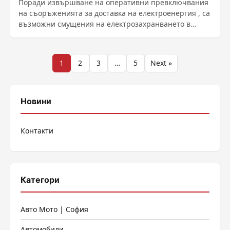
Поради извършване на оперативни превключвания
на съоръженията за доставка на електроенергия , са
възможни смущения на електрозахранването в
районите ......
Разделяне
1
2
3
…
5
Next »
на
публикациите
Новини
на
Контакти
страници
Категори
Авто Мото | София
Автомобили