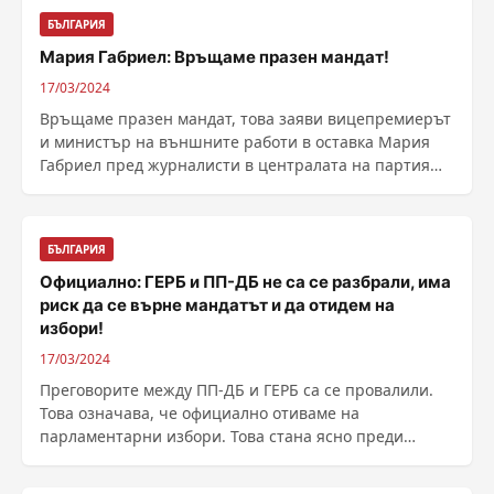
БЪЛГАРИЯ
Мария Габриел: Връщаме празен мандат!
17/03/2024
Връщаме празен мандат, това заяви вицепремиерът
и министър на външните работи в оставка Мария
Габриел пред журналисти в централата на партия
ГЕРБ, ......
БЪЛГАРИЯ
Официално: ГЕРБ и ПП-ДБ не са се разбрали, има
риск да се върне мандатът и да отидем на
избори!
17/03/2024
Преговорите между ПП-ДБ и ГЕРБ са се провалили.
Това означава, че официално отиваме на
парламентарни избори. Това стана ясно преди
минути по време на ......