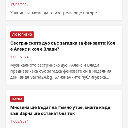
17/03/2024
Халвингът може да го изстреля още нагоре
ЛЮБОПИТНО
Сестринското дуо със загадка за феновете: Коя
е Алекс и коя е Влади?
17/03/2024
Музикалното сестринско дуо - Алекс и Влади
предизвикаха със загадка феновете си в неделния
ден, видя Varna24.bg. Близначките публикуваха
детска ......
ВАРНА
Мнозина ще бъдат на тъмно утре, вижте къде
във Варна ще останат без ток
17/03/2024