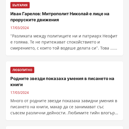
БЪЛГАРИЯ
Иван Гарелов: Митрополит Николай е лице на
проруските движения
17/03/2024
"Разликата между политиците ни и патриарх Неофит
е голяма. Те не притежават спокойствието и
смирението, с които той водеше делата си". Това ......
ЛЮБОПИТНО
Родните звезди показаха умения в писането на
книги
17/03/2024
Много от родните звезди показаха завидни умения в
писането на книги, макар да се занимават със
съвсем различни дейности. Любимите тийн влогъри
Емил ......