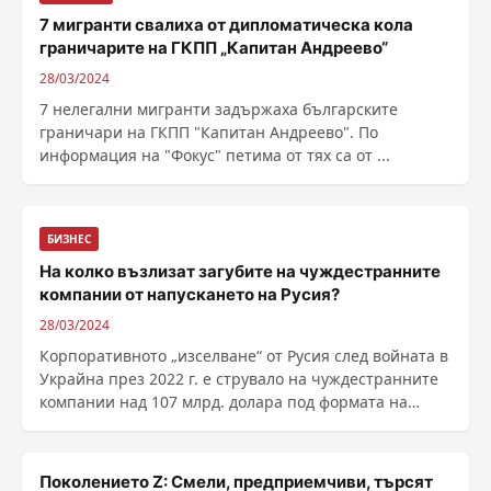
7 мигранти свалиха от дипломатическа кола
граничарите на ГКПП „Капитан Андреево“
28/03/2024
7 нелегални мигранти задържаха българските
граничари на ГКПП "Капитан Андреево". По
информация на "Фокус" петима от тях са от ...
БИЗНЕС
На колко възлизат загубите на чуждестранните
компании от напускането на Русия?
28/03/2024
Корпоративното „изселване“ от Русия след войната в
Украйна през 2022 г. е струвало на чуждестранните
компании над 107 млрд. долара под формата на
отписвания и загубени приходи, сочи анализ на
фирмени документи, осъщ...
Поколението Z: Смели, предприемчиви, търсят