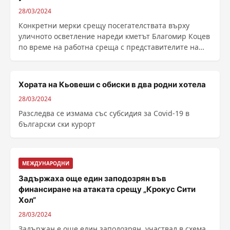
28/03/2024
Конкретни мерки срещу посегателствата върху
уличното осветление нареди кметът Благомир Коцев
по време на работна среща с представителите на
фирмите ......
Хората на Кьовеши с обиски в два родни хотела
28/03/2024
Разследва се измама със субсидия за Covid-19 в
български ски курорт
МЕЖДУНАРОДНИ
Задържаха още един заподозрян във
финансиране на атаката срещу „Крокус Сити
Хол“
28/03/2024
Задържан е още един заподозрян, участвал в схема