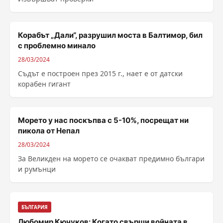
Корабът „Дали“, разрушил моста в Балтимор, бил
с проблемно минало
28/03/2024
Съдът е построен през 2015 г., нает е от датски
корабен гигант
Морето у нас поскъпва с 5-10%, посрещат ни
пикола от Непал
28/03/2024
За Великден на морето се очакват предимно българи
и румънци
БЪЛГАРИЯ
Любомир Кючуков: Когато свърши войната в