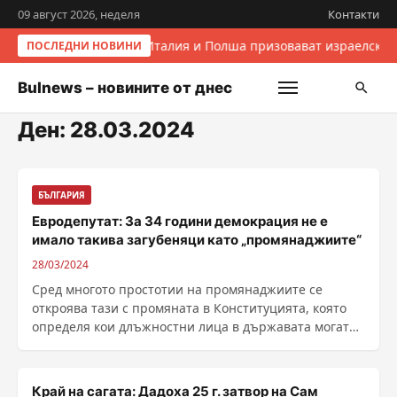
09 август 2026, неделя
Контакти
Италия и Полша призовават израелскит
ПОСЛЕДНИ НОВИНИ
Bulnews – новините от днес
Ден:
28.03.2024
БЪЛГАРИЯ
Евродепутат: За 34 години демокрация не е
имало такива загубеняци като „промянаджиите“
28/03/2024
Сред многото простотии на промянаджиите се
откроява тази с промяната в Конституцията, която
определя кои длъжностни лица в държавата могат
да бъдат ......
Край на сагата: Дадоха 25 г. затвор на Сам