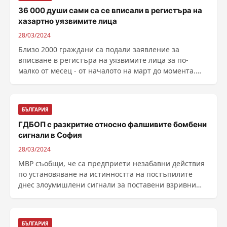
36 000 души сами са се вписали в регистъра на
хазартно уязвимите лица
28/03/2024
Близо 2000 граждани са подали заявление за
вписване в регистъра на уязвимите лица за по-
малко от месец - от началото на март до момента.
Над 8100 са ......
БЪЛГАРИЯ
ГДБОП с разкритие относно фалшивите бомбени
сигнали в София
28/03/2024
МВР съобщи, че са предприети незабавни действия
по установяване на истинността на постъпилите
днес злоумишлени сигнали за поставени взривни
......
БЪЛГАРИЯ