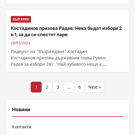
БЪЛГАРИЯ
Костадинов призова Радев: Нека бъдат избори 2
в 1, за да се спестят пари
28/03/2024
Лидерът на "Възраждане" Костадин
Костадинов призова държавния глава Румен
Радев за избори 2в1. "Най-хубавото нещо е,
че отиваме на ...
Разделяне
1
2
3
…
6
Next »
на
публикациите
Новини
на
Контакти
страници