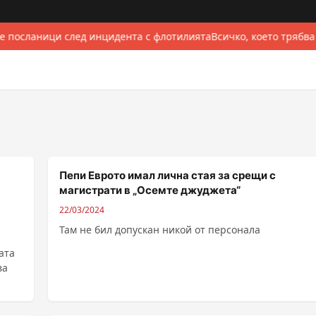
е посланици след инцидента с флотилията
Всичко, което трябва
Пепи Еврото имал лична стая за срещи с
магистрати в „Осемте джуджета“
22/03/2024
Там не бил допускан никой от персонала
ата
ва