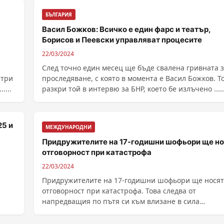
БЪЛГАРИЯ
Васил Божков: Всичко е един фарс и театър,
Борисов и Пеевски управляват процесите
22/03/2024
След точно един месец ще бъде свалена гривната 
 три
проследяване, с която в момента е Васил Божков. Т
по света. Кейт ......
разкри той в интервю за БНР, което бе излъчено .....
25 и
МЕЖДУНАРОДНИ
Придружителите на 17-годишни шофьори ще но
отговорност при катастрофа
22/03/2024
Придружителите на 17-годишни шофьори ще носят
отговорност при катастрофа. Това следва от
напредващия по пътя си към влизане в сила
законопроект на ......