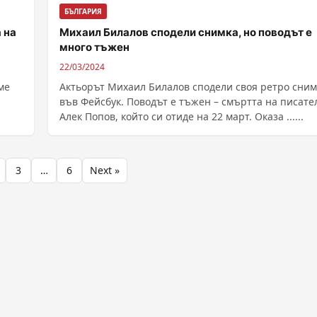
БЪЛГАРИЯ
 нa
Михаил Билалов сподели снимка, но поводът е
много тъжен
22/03/2024
мe
Актьорът Михаил Билалов сподели своя ретро сним
във Фейсбук. Поводът е тъжен – смъртта на писате
Алек Попов, който си отиде на 22 март. Оказа ......
3
…
6
Next »