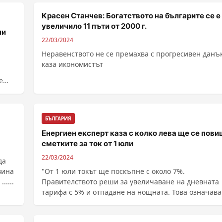
Красен Станчев: Богатството на българите се е
увеличило 11 пъти от 2000 г.
ни
22/03/2024
Неравенството не се премахва с прогресивен данък
каза икономистът
БЪЛГАРИЯ
Енергиен експерт каза с колко лева ще се пови
сметките за ток от 1 юли
22/03/2024
да
вина
"От 1 юли токът ще поскъпне с около 7%.
....
Правителството реши за увеличаване на дневната
тарифа с 5% и отпадане на нощната. Това означава
около ......