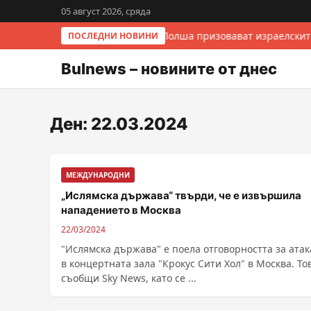
05 август 2026, сряда
Италия и Полша призовават израелскит
ПОСЛЕДНИ НОВИНИ
Bulnews – новините от днес
Ден:
22.03.2024
МЕЖДУНАРОДНИ
„Ислямска държава“ твърди, че е извършила
нападението в Москва
22/03/2024
"Ислямска държава" е поела отговорността за атак
в концертната зала "Крокус Сити Хол" в Москва. То
съобщи Sky News, като се ...