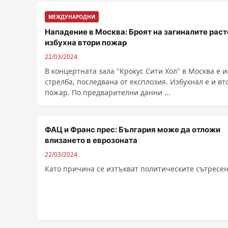
МЕЖДУНАРОДНИ
Нападение в Москва: Броят на загиналите раст
избухна втори пожар
22/03/2024
В концертната зала "Крокус Сити Хол" в Москва е 
стрелба, последвана от експлозия. Избухнал е и вт
пожар. По предварителни данни ...
ФАЦ и Франс прес: България може да отложи
влизането в еврозоната
22/03/2024
Като причина се изтъкват политическите сътресе