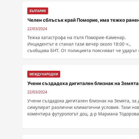
БЪЛГАРИЯ
Челен сблъсък край Поморие, има тежко ране
22/03/2024
Тежка катастрофа на пътя Поморие-Каменар.
Инцидентът е станал тази вечер около 18:00 ч.,
съобщава БНТ. От полицията поясняват че ударът е
челен ......
МЕЖДУНАРОДНИ
Учени създадоха дигитален близнак на Земята
22/03/2024
Учени създадоха дигитален близнак на Земята, за 
симулират различни климатични условия. Тази но
коментира футурологът доц. д-р Мариана Тодорова ..