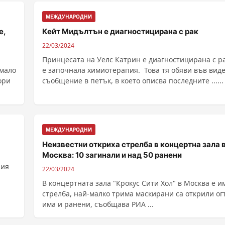
МЕЖДУНАРОДНИ
е,
Кейт Мидълтън е диагностицирана с рак
22/03/2024
Принцесата на Уелс Катрин е диагностицирана с р
имало
е започнала химиотерапия. Това тя обяви във вид
ори
съобщение в петък, в което описва последните ......
МЕЖДУНАРОДНИ
Неизвестни откриха стрелба в концертна зала 
Москва: 10 загинали и над 50 ранени
ния
22/03/2024
В концертната зала "Крокус Сити Хол" в Москва е и
стрелба, най-малко трима маскирани са открили ог
има и ранени, съобщава РИА ...