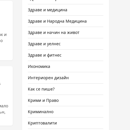
Здраве и медицина
Здраве и Народна Медицина
Здраве и начин на живот
ак и
ео
Здраве и уелнес
Здраве и фитнес
Икономика
Интериорен дизайн
в
Как се пише?
Крими и Право
мало
Криминално
ън,
Криптовалити