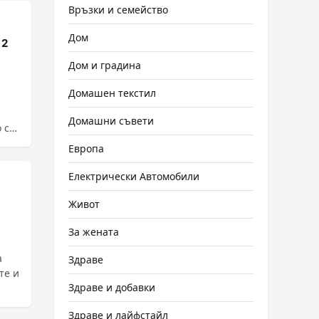
Връзки и семейство
Дом
 2
Дом и градина
Домашен текстил
Домашни съвети
Европа
Електрически Автомобили
Живот
За жената
а
Здраве
те и
Здраве и добавки
Здраве и лайфстайл