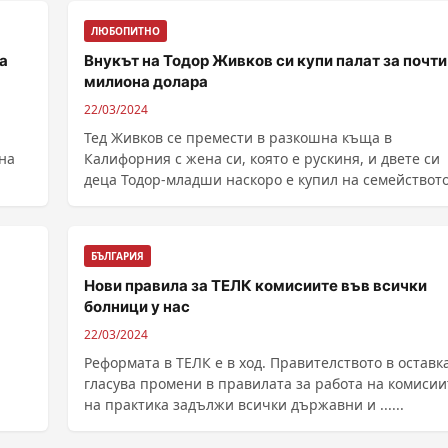
ЛЮБОПИТНО
а
Внукът на Тодор Живков си купи палат за почти
милиона долара
22/03/2024
Тед Живков се премести в разкошна къща в
 на
Калифорния с жена си, която е рускиня, и двете си
деца Тодор-младши наскоро е купил на семейството си
палат ......
БЪЛГАРИЯ
Нови правила за ТЕЛК комисиите във всички
болници у нас
22/03/2024
Реформата в ТЕЛК е в ход. Правителството в оставк
гласува промени в правилата за работа на комисии
на практика задължи всички държавни и ......