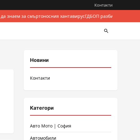
Контакти
 да знаем за смъртоносния хантавирус
ГДБОП разби международе
Новини
Контакти
Категори
Авто Мото | София
Автомобили