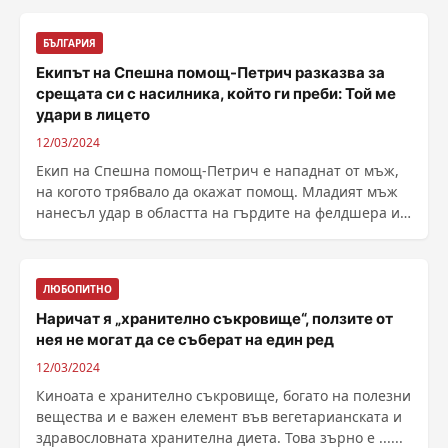
БЪЛГАРИЯ
Екипът на Спешна помощ-Петрич разказва за
срещата си с насилника, който ги преби: Той ме
удари в лицето
12/03/2024
Екип на Спешна помощ-Петрич е нападнат от мъж,
на когото трябвало да окажат помощ. Младият мъж
нанесъл удар в областта на гърдите на фелдшера и в
......
ЛЮБОПИТНО
Наричат я „хранително съкровище“, ползите от
нея не могат да се съберат на един ред
12/03/2024
Киноата е хранително съкровище, богато на полезни
вещества и е важен елемент във вегетарианската и
здравословната хранителна диета. Това зърно е ......