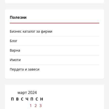
Полезни
Бизнес каталог за фирми
Блог
Варна
Имоти
Пердета и завеси
март 2024
П
В
С
Ч
П
С
Н
1
2
3