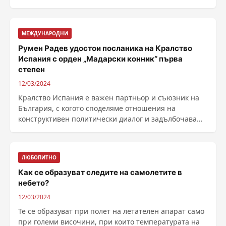
МЕЖДУНАРОДНИ
Румен Радев удостои посланика на Кралство
Испания с орден „Мадарски конник“ първа
степен
12/03/2024
Кралство Испания е важен партньор и съюзник на
България, с когото споделяме отношения на
конструктивен политически диалог и задълбочаващи
се ......
ЛЮБОПИТНО
Как се образуват следите на самолетите в
небето?
12/03/2024
Те се образуват при полет на летателен апарат само
при големи височини, при които температурата на