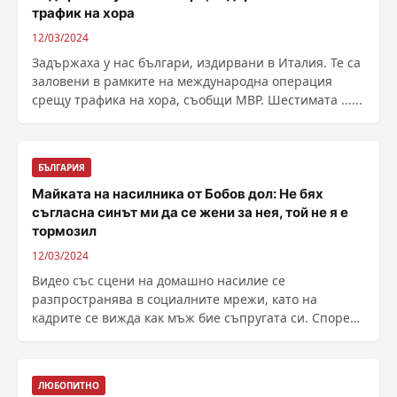
трафик на хора
12/03/2024
Задържаха у нас българи, издирвани в Италия. Те са
заловени в рамките на международна операция
срещу трафика на хора, съобщи МВР. Шестимата ......
БЪЛГАРИЯ
Майката на насилника от Бобов дол: Не бях
съгласна синът ми да се жени за нея, той не я е
тормозил
12/03/2024
Видео със сцени на домашно насилие се
разпространява в социалните мрежи, като на
кадрите се вижда как мъж бие съпругата си. Според
коментарите ......
ЛЮБОПИТНО