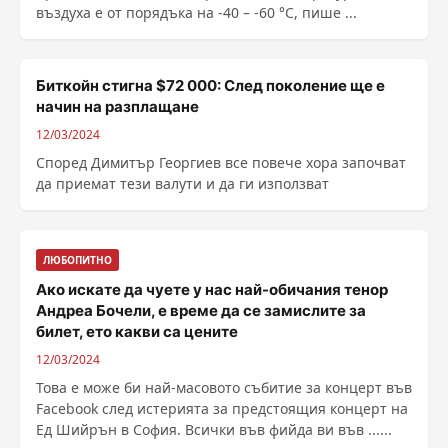
въздуха е от порядъка на -40 – -60 °C, пише ...
Биткойн стигна $72 000: След поколение ще е
начин на разплащане
12/03/2024
Според Димитър Георгиев все повече хора започват
да приемат тези валути и да ги използват
ЛЮБОПИТНО
Ако искате да чуете у нас най-обичания тенор
Андреа Бочели, е време да се замислите за
билет, ето какви са цените
12/03/2024
Това е може би най-масовото събитие за концерт във
Facebook след истерията за предстоящия концерт на
Ед Шийрън в София. Всички във фийда ви във ......