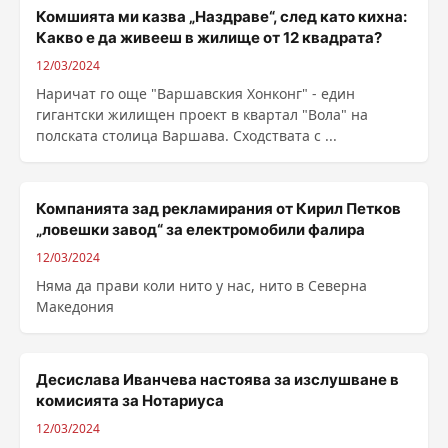
Комшията ми казва „Наздраве“, след като кихна:
Какво е да живееш в жилище от 12 квадрата?
12/03/2024
Наричат го още "Варшавския Хонконг" - един
гигантски жилищен проект в квартал "Вола" на
полската столица Варшава. Сходствата с ...
Компанията зад рекламирания от Кирил Петков
„ловешки завод“ за електромобили фалира
12/03/2024
Няма да прави коли нито у нас, нито в Северна
Македония
Десислава Иванчева настоява за изслушване в
комисията за Нотариуса
12/03/2024