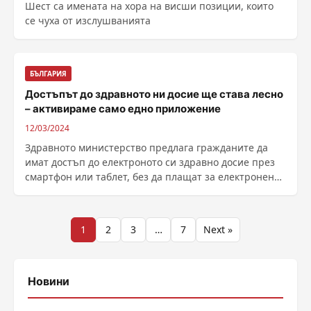
Шест са имената на хора на висши позиции, които
се чуха от изслушванията
БЪЛГАРИЯ
Достъпът до здравното ни досие ще става лесно
– активираме само едно приложение
12/03/2024
Здравното министерство предлага гражданите да
имат достъп до електроното си здравно досие през
смартфон или таблет, без да плащат за електронен
......
Разделяне
1
2
3
…
7
Next »
на
публикациите
Новини
на