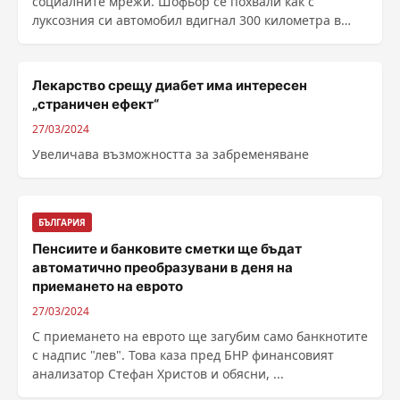
социалните мрежи. Шофьор се похвали как с
луксозния си автомобил вдигнал 300 километра в
час. Под ......
Лекарство срещу диабет има интересен
„страничен ефект“
27/03/2024
Увеличава възможността за забременяване
БЪЛГАРИЯ
Пенсиите и банковите сметки ще бъдат
автоматично преобразувани в деня на
приемането на еврото
27/03/2024
С приемането на еврото ще загубим само банкнотите
с надпис "лев". Това каза пред БНР финансовият
анализатор Стефан Христов и обясни, ...