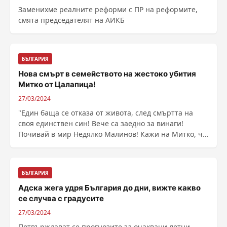
Заменихме реалните реформи с ПР на реформите,
смята председателят на АИКБ
БЪЛГАРИЯ
Нова смърт в семейството на жестоко убития
Митко от Цалапица!
27/03/2024
"Един баща се отказа от живота, след смъртта на
своя единствен син! Вече са заедно за винаги!
Почивай в мир Недялко Малинов! Кажи на Митко, че
......
БЪЛГАРИЯ
Адска жега удря България до дни, вижте какво
се случва с градусите
27/03/2024
Потвърждават се прогнозите за очаквани летни