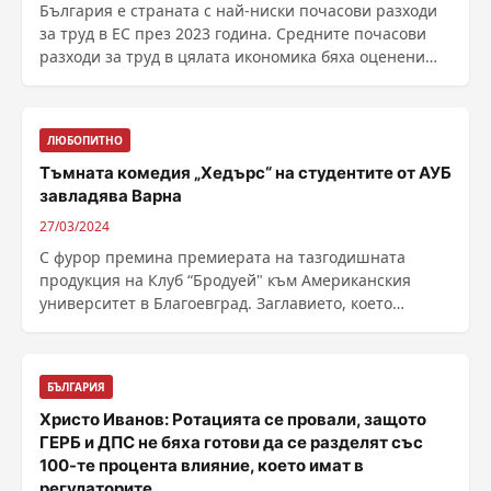
България е страната с най-ниски почасови разходи
за труд в ЕС през 2023 година. Средните почасови
разходи за труд в цялата икономика бяха оценени
......
ЛЮБОПИТНО
Тъмната комедия „Хедърс“ на студентите от АУБ
завладява Варна
27/03/2024
С фурор премина премиерата на тазгодишната
продукция на Клуб “Бродуей" към Американския
университет в Благоевград. Заглавието, което
студентите ......
БЪЛГАРИЯ
Христо Иванов: Ротацията се провали, защото
ГЕРБ и ДПС не бяха готови да се разделят със
100-те процента влияние, което имат в
регулаторите