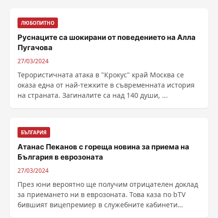
ЛЮБОПИТНО
Руснаците са шокирани от поведението на Алла
Пугачова
27/03/2024
Терористичната атака в "Крокус" край Москва се
оказа една от най-тежките в съвременната история
на страната. Загиналите са над 140 души, ...
БЪЛГАРИЯ
Атанас Пеканов с гореща новина за приема на
България в еврозоната
27/03/2024
През юни вероятно ще получим отрицателен доклад
за приемането ни в еврозоната. Това каза по bTV
бившият вицепремиер в служебните кабинети
Атанас ......