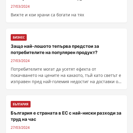
27/03/2024
Вижте и кои храни са богати на тях
БИЗНЕС
Защо най-лошото тепърва предстои за
потребителите на популярен продукт?
27/03/2024
Потребителите могат да усетят ефекта от
покачването на цените на какаото, тъй като светът е
изправен пред най-големия недостиг на доставки от
десетилетия насам, а фермерите в Западна Африка
се борят с лошото време, болестите и ...
БЪЛГАРИЯ
България е страната в ЕС с най-ниски разходи за
труд на час
27/03/2024