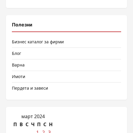
Полезни
Бизнес каталог за фирми
Блог
Варна
Имоти
Пердета и завеси
март 2024
П
В
С
Ч
П
С
Н
1
2
3