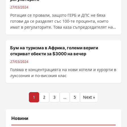
27/03/2024
Ротация се провали, защото ГЕРБ и ДПС не бяха
готови да се разделят със 100-те процента, които
имат в регулаторите. Това каза съпредседателят на
......
Бум на туризма в Африка, големи вериги
откриват обекти за $3000 на вечер
27/03/2024
Голяма е концентрацията на нови хотели и курорти в
луксозния и по-високия клас
Разделяне
1
2
3
…
5
Next »
на
публикациите
Новини