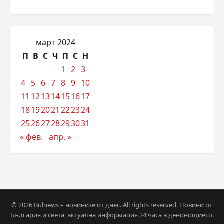
март 2024
П
В
С
Ч
П
С
Н
1
2
3
4
5
6
7
8
9
10
11
12
13
14
15
16
17
18
19
20
21
22
23
24
25
26
27
28
29
30
31
« фев.
апр. »
© 2026 Bulnews – новините от днес. All rights reserved. Новини от
България и света, актуална информация 24 часа в денонощието.