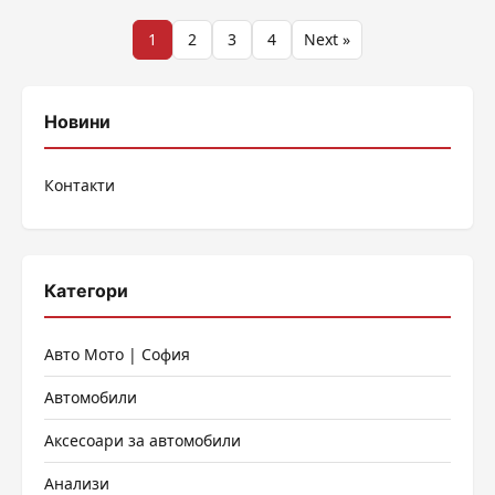
Разделяне
1
2
3
4
Next »
на
публикациите
Новини
на
Контакти
страници
Категори
Авто Мото | София
Автомобили
Аксесоари за автомобили
Анализи