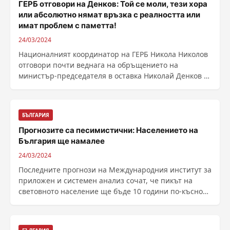
ГЕРБ отговори на Денков: Той се моли, тези хора
или абсолютно нямат връзка с реалността или
имат проблем с паметта!
24/03/2024
Националният координатор на ГЕРБ Никола Николов
отговори почти веднага на обръщението на
министър-председателя в оставка Николай Денков в
национален ......
БЪЛГАРИЯ
Прогнозите са песимистични: Населението на
България ще намалее
24/03/2024
Последните прогнози на Международния институт за
приложен и системен анализ сочат, че пикът на
световното население ще бъде 10 години по-късно
от ......