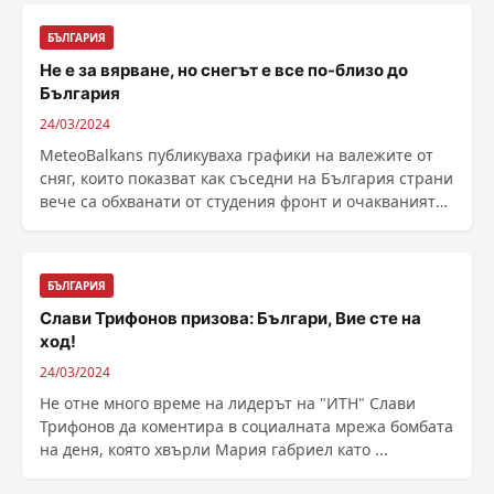
БЪЛГАРИЯ
Не е за вярване, но снегът е все по-близо до
България
24/03/2024
MeteoBalkans публикуваха графики на валежите от
сняг, които показват как съседни на България страни
вече са обхванати от студения фронт и очакванията
......
БЪЛГАРИЯ
Слави Трифонов призова: Българи, Вие сте на
ход!
24/03/2024
Не отне много време на лидерът на "ИТН" Слави
Трифонов да коментира в социалната мрежа бомбата
на деня, която хвърли Мария габриел като ...