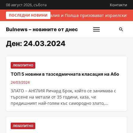
08 август 2026, събота
Контакти
Италия и Полша призовават израелските 
ПОСЛЕДНИ НОВИНИ
Bulnews – новините от днес
Ден:
24.03.2024
ЛЮБОПИТНО
ТОП 5 новини в тазседмичната класация на Або
24/03/2024
ЗЛАТО – АНГЛИЯ Ричард Брок, който се занимава с
търсене на метали от 35 години, каза, че
предишният най-голям къс самородно злато,
намерен в Англия, ......
ЛЮБОПИТНО