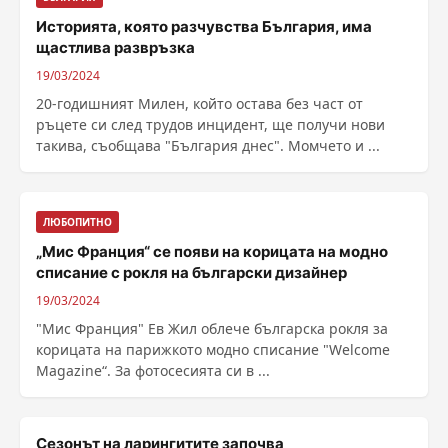
Историята, която разчувства България, има
щастлива развръзка
19/03/2024
20-годишният Милен, който остава без част от
ръцете си след трудов инцидент, ще получи нови
такива, съобщава "България днес". Момчето и ...
ЛЮБОПИТНО
„Мис Франция“ се появи на корицата на модно
списание с рокля на български дизайнер
19/03/2024
"Мис Франция" Ев Жил облече българска рокля за
корицата на парижкото модно списание "Welcome
Magazine“. За фотосесията си в ...
Сезонът на ларингитите започва