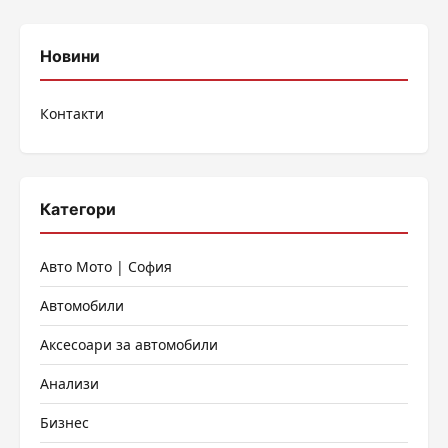
на
публикациите
Новини
на
Контакти
страници
Категори
Авто Мото | София
Автомобили
Аксесоари за автомобили
Анализи
Бизнес