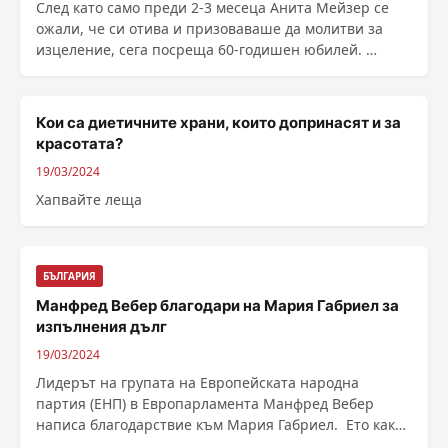
След като само преди 2-3 месеца Анита Мейзер се
ожали, че си отива и призоваваше да молитви за
изцеление, сега посреща 60-годишен юбилей.
Миската, ......
Кои са диетичните храни, които допринасят и за
красотата?
19/03/2024
Хапвайте леща
БЪЛГАРИЯ
Манфред Вебер благодари на Мария Габриел за
изпълнения дълг
19/03/2024
Лидерът на групата на Европейската народна
партия (ЕНП) в Европарламента Манфред Вебер
написа благодарствие към Мария Габриел. Ето какво
гласи ......