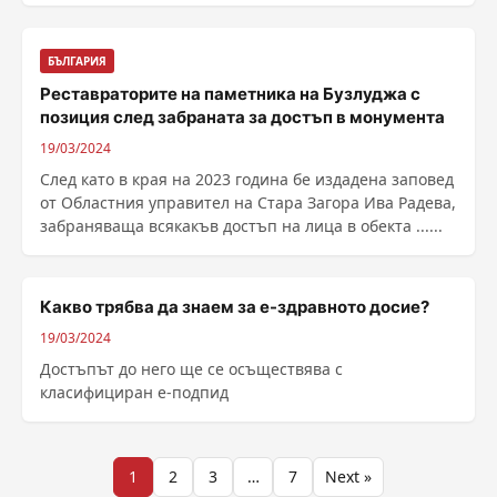
БЪЛГАРИЯ
Реставраторите на паметника на Бузлуджа с
позиция след забраната за достъп в монумента
19/03/2024
След като в края на 2023 година бе издадена заповед
от Областния управител на Стара Загора Ива Радева,
забраняваща всякакъв достъп на лица в обекта ......
Какво трябва да знаем за е-здравното досие?
19/03/2024
Достъпът до него ще се осъществява с
класифициран е-подпид
Разделяне
1
2
3
…
7
Next »