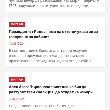
чух тази вечер да разсъждават как Мария Габриел и
ГЕРБ нарушили Конституцията като предложили ......
БЪЛГАРИЯ
Президентът Радев няма да оттегли указа си за
гласуване на кабинет
19/03/2024
В съответствие с Конституцията при получен
изпълнен проучвателен мандат за съставяне на
правителство президентът издава указ, с който
предлага на ......
БЪЛГАРИЯ
Асен Агов: Първоначалният план е бил да
разтурят тази коалиция, да отидат на избори
19/03/2024
Предложеният състав на кабинет днес не е