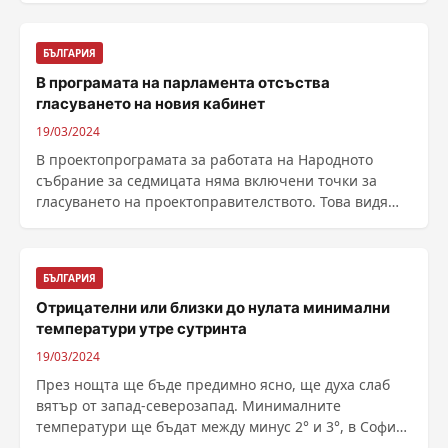
БЪЛГАРИЯ
В програмата на парламента отсъства
гласуването на новия кабинет
19/03/2024
В проектопрограмата за работата на Народното
събрание за седмицата няма включени точки за
гласуването на проектоправителството. Това видя
......
БЪЛГАРИЯ
Отрицателни или близки до нулата минимални
температури утре сутринта
19/03/2024
През нощта ще бъде предимно ясно, ще духа слаб
вятър от запад-северозапад. Минималните
температури ще бъдат между минус 2° и 3°, в София
– около 1°. ......