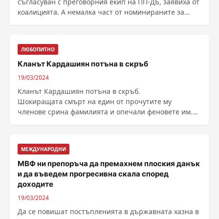
съгласуван с преговорния екип на ПП-ДБ, заявиха от
коалицията. А немалка част от номинираните за
министри не ......
ЛЮБОПИТНО
Кланът Кардашиян потъна в скръб
19/03/2024
Кланът Кардашиян потъна в скръб.
Шокиращата смърт на един от прочутите му
членове срина фамилията и опечали феновете им.
Отиде си Карън Хутън, ......
МЕЖДУНАРОДНИ
МВФ ни препоръча да премахнем плоския данък
и да въведем прогресивна скала според
доходите
19/03/2024
Да се повишат постъпленията в държавната хазна в