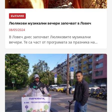
БЪЛГАРИЯ
Люлякови музикални вечери започват в Ловеч
08/05/2024
В Ловеч днес започват Люляковите музикални
вечери. Те са част от програмата за празника на
града – 11 май. Люляковите...