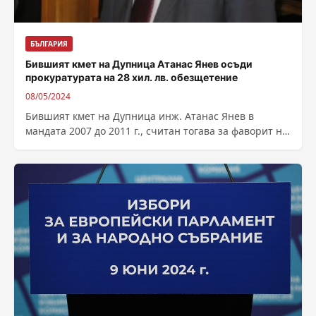
БЪЛГАРИЯ
Бившият кмет на Дупница Атанас Янев осъди
прокуратурата на 28 хил. лв. обезщетение
08/05/2024
Бившият кмет на Дупница инж. Атанас Янев в
мандата 2007 до 2011 г., считан тогава за фаворит на
братя Галеви,...