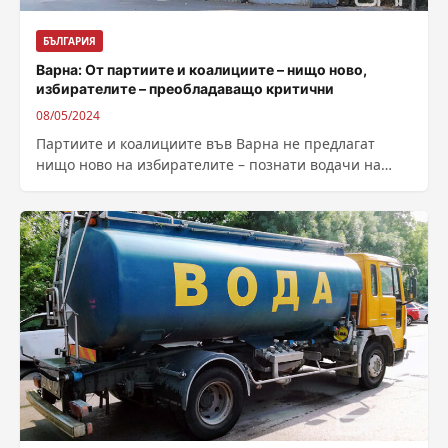
БЪЛГАРИЯ
Варна: От партиите и коалициите – нищо ново,
избирателите – преобладаващо критични
08/05/2024
Партиите и коалициите във Варна не предлагат
нищо ново на избирателите – познати водачи на
листи, повечето от които водят...