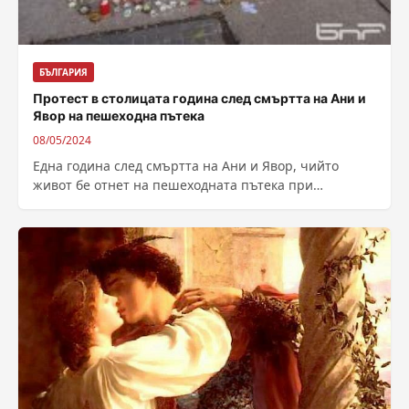
БЪЛГАРИЯ
Протест в столицата година след смъртта на Ани и
Явор на пешеходна пътека
08/05/2024
Една година след смъртта на Ани и Явор, чийто
живот бе отнет на пешеходната пътека при
кръстовището на бул. „Сливница“...