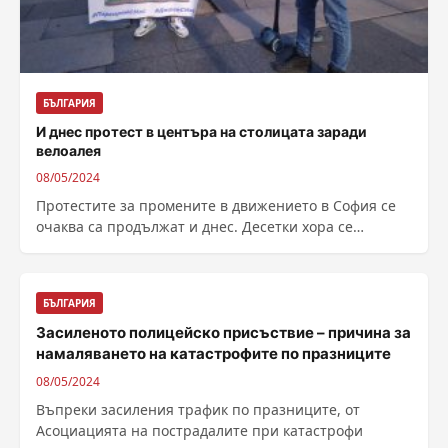
БЪЛГАРИЯ
И днес протест в центъра на столицата заради
велоалея
08/05/2024
Протестите за промените в движението в София се
очаква са продължат и днес. Десетки хора се
събраха снощи на кръстовището...
БЪЛГАРИЯ
Засиленото полицейско присъствие – причина за
намаляването на катастрофите по празниците
08/05/2024
Въпреки засиления трафик по празниците, от
Асоциацията на пострадалите при катастрофи