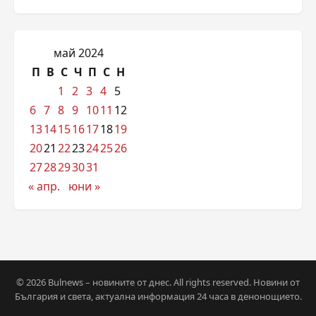
май 2024
П
В
С
Ч
П
С
Н
1
2
3
4
5
6
7
8
9
10
11
12
13
14
15
16
17
18
19
20
21
22
23
24
25
26
27
28
29
30
31
« апр.
юни »
© 2026 Bulnews – новините от днес. All rights reserved. Новини от
България и света, актуална информация 24 часа в денонощието.