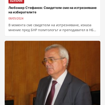
БЪЛГАРИЯ
Любомир Стефанов: Свидетели сме на изтрезняване
на избирателите
08/05/2024
В момента сме свидетели на изтрезняване, изказа
мнение пред БНР политологът и преподавател в НБУ
Любомир Стефанов. „На българина като...