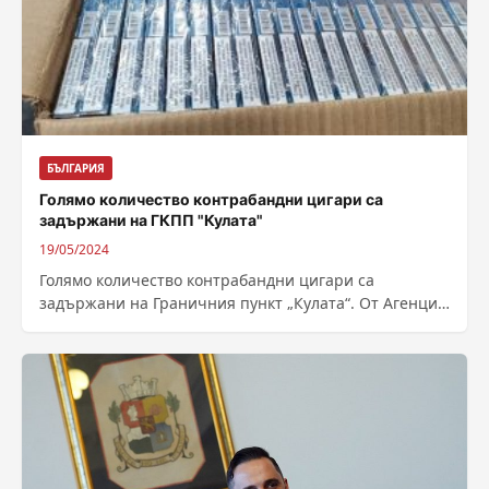
БЪЛГАРИЯ
Голямо количество контрабандни цигари са
задържани на ГКПП "Кулата"
19/05/2024
Голямо количество контрабандни цигари са
задържани на Граничния пункт „Кулата“. От Агенция
„Митници“ съобщиха, че нелегалният внос от
Гърция към България...