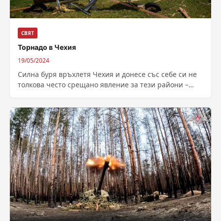
СВЯТ
Торнадо в Чехия
19/05/2024
Силна буря връхлетя Чехия и донесе със себе си не
толкова често срещано явление за тези райони –
торнадо, предава...