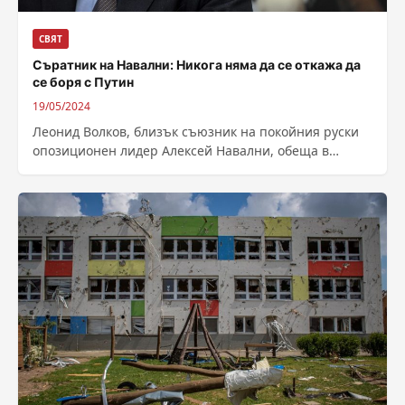
СВЯТ
Съратник на Навални: Никога няма да се откажа да
се боря с Путин
19/05/2024
Леонид Волков, близък съюзник на покойния руски
опозиционен лидер Алексей Навални, обеща в
интервю за Би Би Си „никога да...