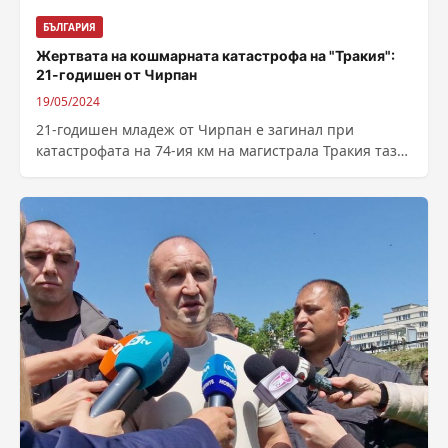
БЪЛГАРИЯ
Жертвата на кошмарната катастрофа на "Тракия":
21-годишен от Чирпан
19/05/2024
21-годишен младеж от Чирпан е загинал при
катастрофата на 74-ия км на магистрала Тракия тази
сутрин, съобщиха от МВР. Инцидентът...