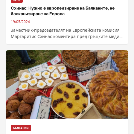
Схинас: Нужно е европеизиране на Балканите, не
балканизиране на Европа
19/05/2024
Заместник-председателят на Европейската комисия
Маргаритис Схинас коментира пред гръцките медии
последствията за Скопие, ако не спазва Преспанския
договор. Схинас заяви...
БЪЛГАРИЯ