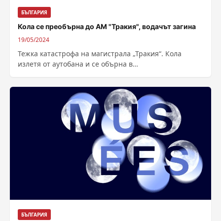
БЪЛГАРИЯ
Кола се преобърна до АМ "Тракия", водачът загина
19/05/2024
Тежка катастрофа на магистрала „Тракия“. Кола
излетя от аутобана и се обърна в
полето. Инцидентът е станал около 9:30 часа в...
БЪЛГАРИЯ