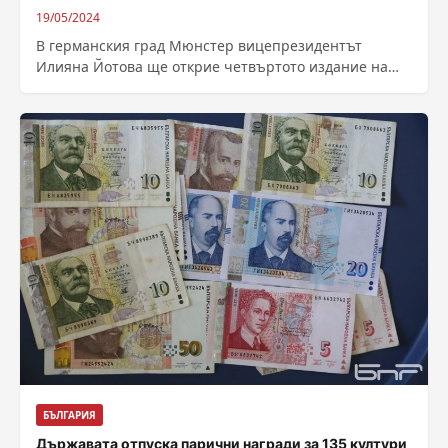
19/05/2024
В германския град Мюнстер вицепрезидентът
Илияна Йотова ще открие четвъртото издание на
Българския народен събор „Нишка от корен“.
Съборът се...
БЪЛГАРИЯ
Държавата отпуска парични награди за 135 култури