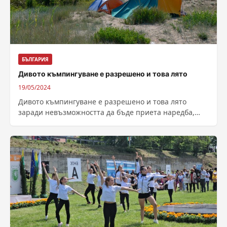
БЪЛГАРИЯ
Дивото къмпингуване е разрешено и това лято
19/05/2024
Дивото къмпингуване е разрешено и това лято
заради невъзможността да бъде приета наредба,
която регламентира поставяне на палатки и
кемпери....