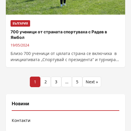
БЪЛГАРИЯ
700 ученици от страната спортуваха с Радев в
Ямбол
19/05/2024
Близо 700 ученици от цялата страна се включиха в
инициативата „Спортувай с президента“ и турнира
по утринна гимнастика, който се...
Разделяне
1
2
3
…
5
Next »
на
публикациите
Новини
на
Контакти
страници