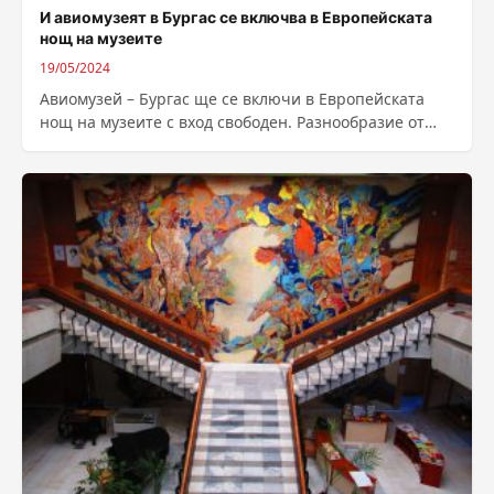
И авиомузеят в Бургас се включва в Европейската
нощ на музеите
19/05/2024
Авиомузей – Бургас ще се включи в Европейската
нощ на музеите с вход свободен. Разнообразие от
прожекторни светлини ще създадат...