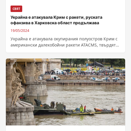
СВЯТ
Украйна е атакувала Крим с ракети, руската
офанзива в Харковска област продължава
19/05/2024
Украйна е атакувала окупирания полуостров Крим с
американски далекобойни ракети ATACMS, твърдят
назначените от Москва местни власти, като деветте
снаряда...