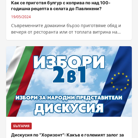
Как се приготвя булгур с коприва по над 100-
годишна рецепта в селата до Павликени?
19/05/2024
Съвременните домакини бързо приготвяме обяд и
вечеря от ресторанта или от топлата витрина на
близкия супермаркет. Жените от павликенския
край...
БЪЛГАРИЯ
Дискусия по "Хоризонт": Какъв е големият залог за