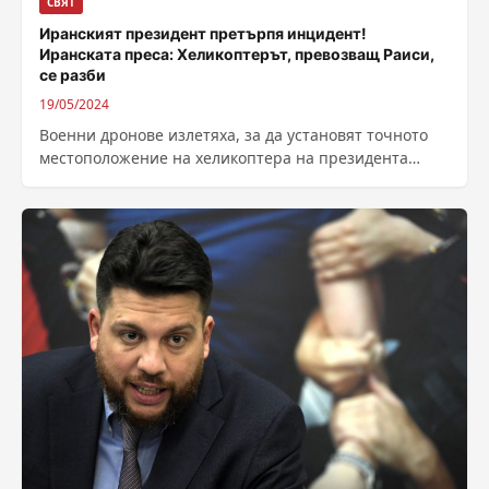
СВЯТ
Иранският президент претърпя инцидент!
Иранската преса: Хеликоптерът, превозващ Раиси,
се разби
19/05/2024
Военни дронове излетяха, за да установят точното
местоположение на хеликоптера на президента
Раиси. Иранският вътрешен министър:
Метеорологичните условия са лоши,...