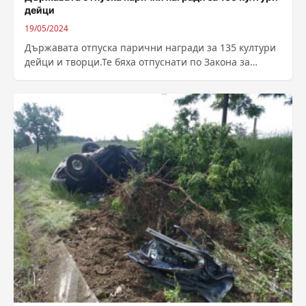
дейци
19/05/2024
Държавата отпуска парични награди за 135 култури
дейци и творци.Те бяха отпуснати по Закона за
награждаване на лица за особени...