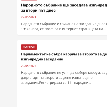
Народното събрание ще заседава извънре
за втори път днес
22/05/2024
Народното събрание е свикано на заседание днес 
19:30 часа, се посочва в интернет страницата на
парламента.По-рано от група депутати...
БЪЛГАРИЯ
Парламентът не събра кворум за второто за д
извънредно заседание
22/05/2024
Народното събрание не успя да събере кворум, за 
даде старт на второто за деня извънредно
заседание.Регистрираха се 111 народни...