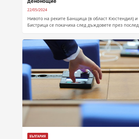
денонощие
22/05/2024
Нивото на реките Банщица (в област Кюстендил) и
Бистрица се покачиха след дъждовете през после
денонощие. Няма излизане на вода...
БЪЛГАРИЯ