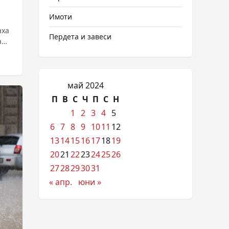
Имоти
аха
Пердета и завеси
а
май 2024
П
В
С
Ч
П
С
Н
1
2
3
4
5
6
7
8
9
10
11
12
13
14
15
16
17
18
19
20
21
22
23
24
25
26
27
28
29
30
31
« апр.
юни »