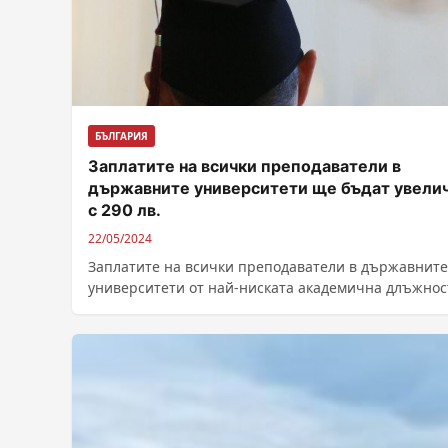
БЪЛГАРИЯ
Заплатите на всички преподаватели в
държавните университети ще бъдат увели
с 290 лв.
22/05/2024
Заплатите на всички преподаватели в държавните
университети от най-ниската академична длъжнос
асистент, до най-високата – професор, ще бъдат
увеличени...