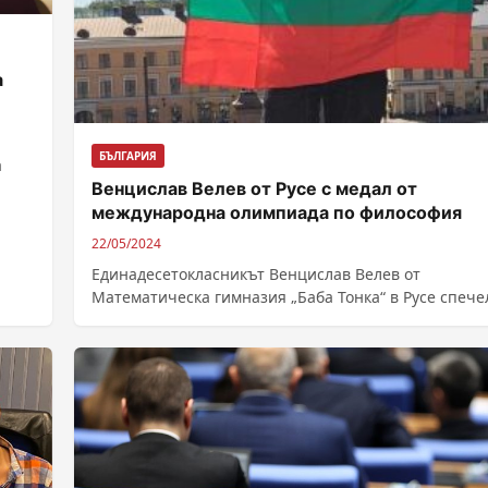
а
БЪЛГАРИЯ
а
Венцислав Велев от Русе с медал от
международна олимпиада по философия
22/05/2024
Единадесетокласникът Венцислав Велев от
Математическа гимназия „Баба Тонка“ в Русе спече
сребърен медал на Международната олимпиада по
философия, която се...