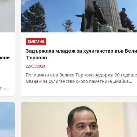
БЪЛГАРИЯ
Задържаха младеж за хулиганство във Вел
чени
Търново
22/05/2024
Полицията във Велико Търново задържа 20-годиш
младеж за хулиганство около паметника „Майка
България“ в центъра на града. От клип в...
т –