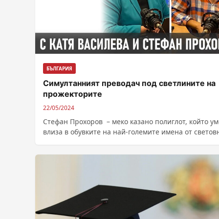
БЪЛГАРИЯ
Симултанният преводач под светлините на
прожекторите
22/05/2024
Стефан Прохоров – меко казано полиглот, който у
влиза в обувките на най-големите имена от светов
кино и не само,...