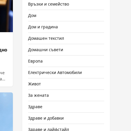
Връзки и семейство
Дом
Дом и градина
Домашен текстил
дно
Домашни съвети
Европа
Електрически Автомобили
 че
а
Живот
За жената
Здраве
Здраве и добавки
Здраве и лайфстайл