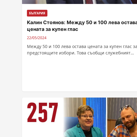
БЪЛГАРИЯ
Калин Стоянов: Между 50 и 100 лева остав
цената за купен глас
22/05/2024
Между 50 и 100 лева остава цената за купен глас з
предстоящите избори. Това съобщи служебният
министър на вътрешните работи...