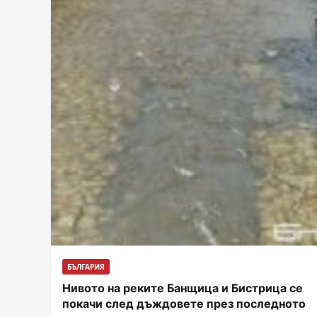
БЪЛГАРИЯ
Нивото на реките Банщица и Бистрица се
покачи след дъждовете през последното