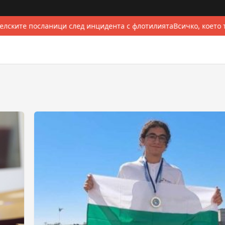
лските посланици след инцидента с флотилията
Всичко, което 