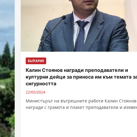
БЪЛГАРИЯ
Калин Стоянов награди преподаватели и
културни дейци за приноса им към темата з
сигурността
22/05/2024
Министърът на вътрешните работи Калин Стоянов
награди с грамота и плакет преподаватели и изяве
културни дейци за приноса им към...