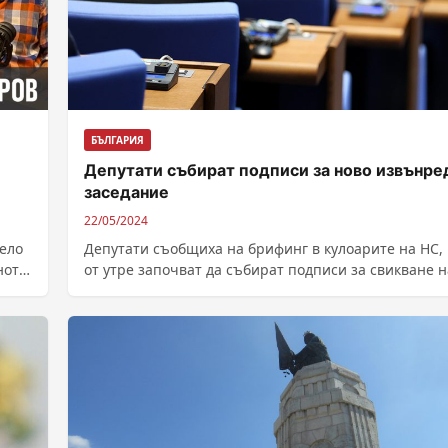
БЪЛГАРИЯ
Депутати събират подписи за ново извънре
заседание
22/05/2024
мело
Депутати съобщиха на брифинг в кулоарите на НС,
ното
от утре започват да събират подписи за свикване н
ново извънредно...