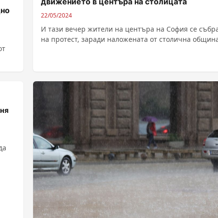
движението в центъра на столицата
дно
22/05/2024
И тази вечер жители на центъра на София се събр
на протест, заради наложената от столична общин
от
нова организация на...
еня
да