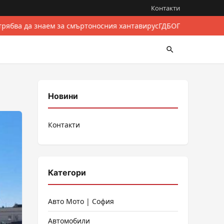
Контакти
трябва да знаем за смъртоносния хантавирус
ГДБОП разби междун
Новини
Контакти
Категори
Авто Мото | София
Автомобили