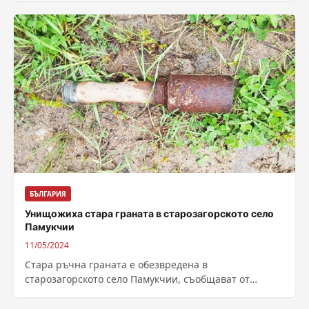
на светите...
БЪЛГАРИЯ
Унищожиха стара граната в старозагорското село
Памукчии
11/05/2024
Стара ръчна граната е обезвредена в
старозагорското село Памукчии, съобщават от
пресцентъра на Министерство на отбраната.
Специализиран екип от батальона...