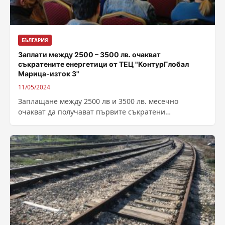
БЪЛГАРИЯ
Заплати между 2500 – 3500 лв. очакват
съкратените енергетици от ТЕЦ "КонтурГлобал
Марица-изток 3"
11/05/2024
Заплащане между 2500 лв и 3500 лв. месечно
очакват да получават първите съкратени
енергетици от ТЕЦ „КонтурГлобал Марица-изток 3“.
Подобни...