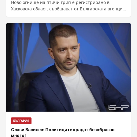
Ново огнище на птичи грип е регистрирано в
Хасковска област, съобщават от Българската агенция
по безопасност на храните. Заразата е...
БЪЛГАРИЯ
Слави Василев: Политицитe крадат безобразно
много!