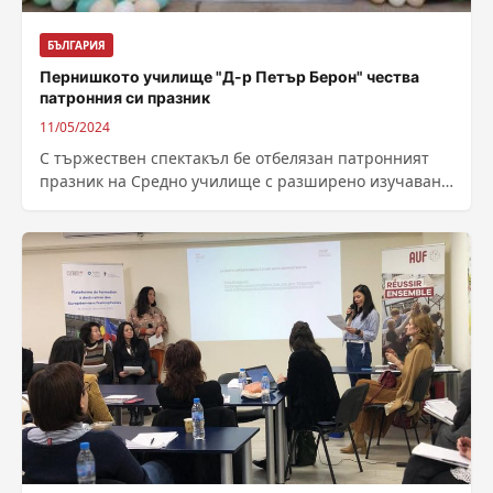
БЪЛГАРИЯ
Пернишкото училище "Д-р Петър Берон" чества
патронния си празник
11/05/2024
С тържествен спектакъл бе отбелязан патронният
празник на Средно училище с разширено изучаване
на чужди езици „Д-р Петър Берон” в...