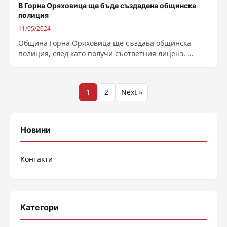
В Горна Оряховица ще бъде създадена общинска
полиция
11/05/2024
Община Горна Оряховица ще създава общинска
полиция, след като получи съответния лиценз.
Съществуващата досега общинска служба
„Обществен ред и сигурност“...
Разделяне
1
2
Next »
на
публикациите
Новини
на
Контакти
страници
Категори