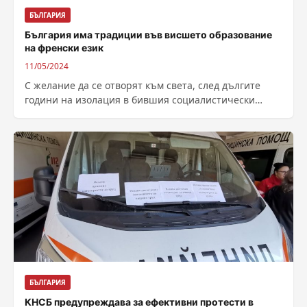
БЪЛГАРИЯ
България има традиции във висшето образование
на френски език
11/05/2024
С желание да се отворят към света, след дългите
години на изолация в бившия социалистически
лагер, България и Румъния се...
БЪЛГАРИЯ
КНСБ предупреждава за ефективни протести в