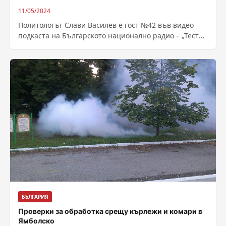
11/05/2024
Политологът Слави Василев е гост №42 във видео
подкаста на Българското национално радио – „Тестът
на Флора“. Неговата гледна точка за...
БЪЛГАРИЯ
Проверки за обработка срещу кърлежи и комари в
Ямболско