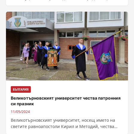
избори на 9 юни. Това стана ясно след...
БЪЛГАРИЯ
Великотърновският университет чества патронния
си празник
11/05/2024
Великотърновският университет, носещ името на
светите равноапостоли Кирил и Методий, чества
днес патронния си празник. За 63-та година иконата