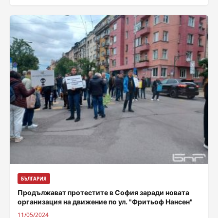
za-novata-organizacia-na-dvijenie-otchitam-nakoi-
propuski-i-shte-se-popravim
БЪЛГАРИЯ
Продължават протестите в София заради новата
организация на движение по ул. "Фритьоф Нансен"
11/05/2024