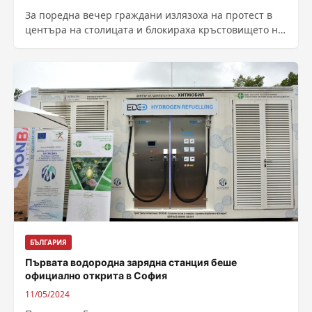
За поредна вечер граждани излязоха на протест в
центъра на столицата и блокираха кръстовището на
булевард „Патриарх Евтимий“ и улица...
БЪЛГАРИЯ
Първата водородна зарядна станция беше
официално открита в София
11/05/2024