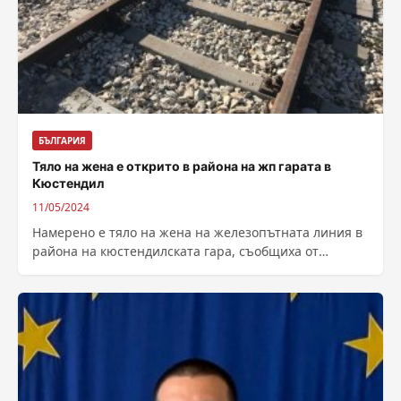
БЪЛГАРИЯ
Тяло на жена е открито в района на жп гарата в
Кюстендил
11/05/2024
Намерено е тяло на жена на железопътната линия в
района на кюстендилската гара, съобщиха от
полицията. Автор: Кирил Фалин –...