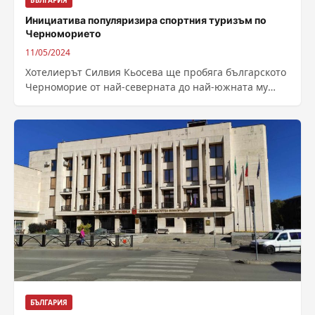
БЪЛГАРИЯ
Инициатива популяризира спортния туризъм по
Черноморието
11/05/2024
Хотелиерът Силвия Кьосева ще пробяга българското
Черноморие от най-северната до най-южната му
точка за 6 дни. Инициативата е под надслов...
БЪЛГАРИЯ