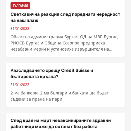
БЪЛГАРИЯ
Светкавична реакция след поредната нередност
на наш плаж
31/01/2022
Областна администрация Бургас, ОД на МВР-Бургас,
РИОСВ-Бургас и Община Созопол предприеха
незабавни мерки и установиха извършителя на
земекопните ......
Разследването срещу Credit Suisse и
българската връзка?
31/01/2022
2-ма банкери, 2-ма българи и банката ще бъдат
съдени за пране на пари
След края на март неваксинираните здравни
работници може да останат без работа