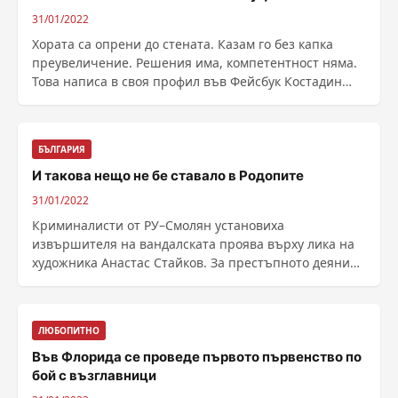
31/01/2022
Хората са опрени до стената. Казам го без капка
преувеличение. Решения има, компетентност няма.
Това написа в своя профил във Фейсбук Костадин
......
БЪЛГАРИЯ
И такова нещо не бе ставало в Родопите
31/01/2022
Криминалисти от РУ–Смолян установиха
извършителя на вандалската проява върху лика на
художника Анастас Стайков. За престъпното деяние
е уличен ......
ЛЮБОПИТНО
Във Флорида се проведе първото първенство по
бой с възглавници