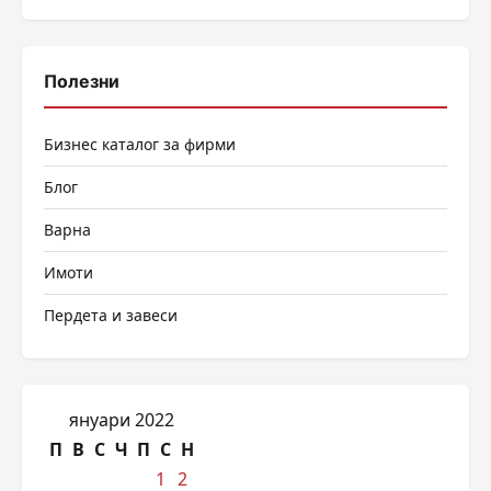
Полезни
Бизнес каталог за фирми
Блог
Варна
Имоти
Пердета и завеси
януари 2022
П
В
С
Ч
П
С
Н
1
2