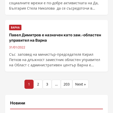
социалните мрежи е по-добре активистката на Да,
България Стела Николова да се съсредоточи в
скандалите в ......
ВАРНА
Павел Димитров е назначен като зам.-областен
управител на Варна
31/01/2022
Със заповед на министър-председателя Кирил
Петков на длъжност заместник областен управител
на Област с административен център Варна е
назначен г-н ......
Разделяне
1
2
3
…
203
Next »
на
публикациите
Новини
на