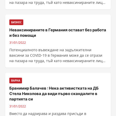
на пазара на труда, тъй като неваксинираните лица
ще загубят правото си на обезщетения за
безработица, а работодателите ще могат да отказв...
БИЗНЕС
Неваксинираните в Германия остават без работа
и без помощи
31/01/2022
Потенциалното въвеждане на задължителни
ваксини за COVID-19 в Германия може да се отрази
на пазара на труда, тъй като неваксинираните лица
ще загубят правото си на обезщетения за
безработица, а работодателите ще могат да отказв...
ВАРНА
Бранимир Балачев : Нека активистката на ДБ
Стела Николова да види първо скандалите в
партията си
31/01/2022
Вместо да надзирава и раздава присъди в