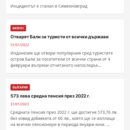
Инцидентът е станал в Симеоновград
БИЗНЕС
Отварят Бали за туристи от всички държави
31/01/2022
Индонезия ще отвори популярния сред туристите
остров Бали за посетители от всички страни от 4
февруари въпреки отчитаното напоследък
увеличаване на случаите на коронавирус, предаде
DPA. Ето как наказват чужденци без маски на о-...
БЪЛГАРИЯ
573 лева средна пенсия през 2022 г.
31/01/2022
Средната пенсия през 2022 г. ще достигне 573,76 лв.
без ковид добавката от 60 лв., която ще се изплаща
на всички пенсионери в периода януари-юни. ...