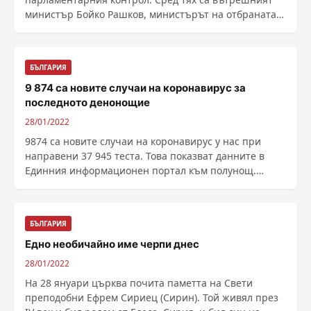
министър Бойко Рашков, министърът на отбраната
Стефан Янев и......
БЪЛГАРИЯ
9 874 са новите случаи на коронавирус за
последното денонощие
28/01/2022
9874 са новите случаи на коронавирус у нас при
направени 37 945 теста. Това показват данните в
Единния информационен портал към полунощ.
Положителни......
БЪЛГАРИЯ
Едно необичайно име черпи днес
28/01/2022
На 28 януари църква почита паметта на Свети
преподобни Ефрем Сириец (Сирин). Той живял през