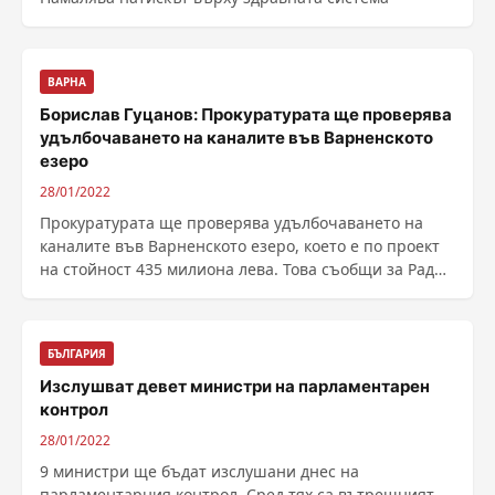
ВАРНА
Борислав Гуцанов: Прокуратурата ще проверява
удълбочаването на каналите във Варненското
езеро
28/01/2022
Прокуратурата ще проверява удълбочаването на
каналите във Варненското езеро, което е по проект
на стойност 435 милиона лева. Това съобщи за Радио
......
БЪЛГАРИЯ
Изслушват девет министри на парламентарен
контрол
28/01/2022
9 министри ще бъдат изслушани днес на
парламентарния контрол. Сред тях са вътрешният