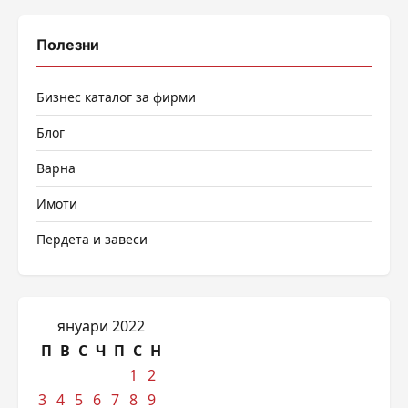
Полезни
Бизнес каталог за фирми
Блог
Варна
Имоти
Пердета и завеси
януари 2022
П
В
С
Ч
П
С
Н
1
2
3
4
5
6
7
8
9