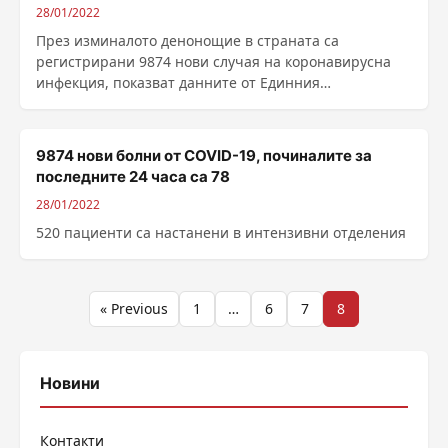
28/01/2022
През изминалото денонощие в страната са
регистрирани 9874 нови случая на коронавирусна
инфекция, показват данните от Единния
информационен портал. ......
9874 нови болни от COVID-19, починалите за
последните 24 часа са 78
28/01/2022
520 пациенти са настанени в интензивни отделения
Разделяне
« Previous
1
…
6
7
8
на
публикациите
Новини
на
Контакти