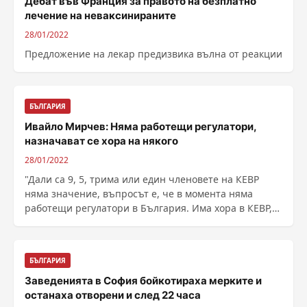
Дебат във Франция за правото на безплатно
лечение на неваксинираните
28/01/2022
Предложение на лекар предизвика вълна от реакции
БЪЛГАРИЯ
Ивайло Мирчев: Няма работещи регулатори,
назначават се хора на някого
28/01/2022
"Дали са 9, 5, трима или един членовете на КЕВР
няма значение, въпросът е, че в момента няма
работещи регулатори в България. Има хора в КЕВР,
...
БЪЛГАРИЯ
Заведенията в София бойкотираха мерките и
останаха отворени и след 22 часа