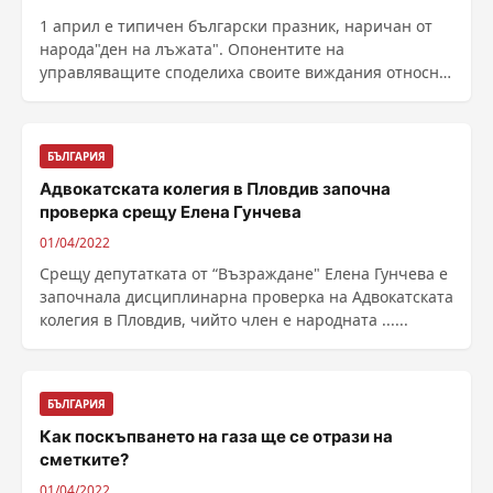
1 април е типичен български празник, наричан от
народа"ден на лъжата". Опонентите на
управляващите споделиха своите виждания относно
...
БЪЛГАРИЯ
Адвокатската колегия в Пловдив започна
проверка срещу Елена Гунчева
01/04/2022
Срещу депутатката от “Възраждане" Елена Гунчева е
започнала дисциплинарна проверка на Адвокатската
колегия в Пловдив, чийто член е народната ......
БЪЛГАРИЯ
Как поскъпването на газа ще се отрази на
сметките?
01/04/2022