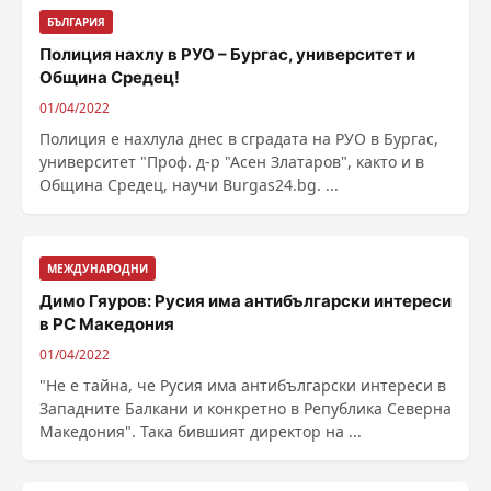
БЪЛГАРИЯ
Полиция нахлу в РУО – Бургас, университет и
Община Средец!
01/04/2022
Полиция е нахлула днес в сградата на РУО в Бургас,
университет "Проф. д-р "Асен Златаров", както и в
Община Средец, научи Burgas24.bg. ...
МЕЖДУНАРОДНИ
Димо Гяуров: Русия има антибългарски интереси
в РС Македония
01/04/2022
"Не е тайна, че Русия има антибългарски интереси в
Западните Балкани и конкретно в Република Северна
Македония". Така бившият директор на ...