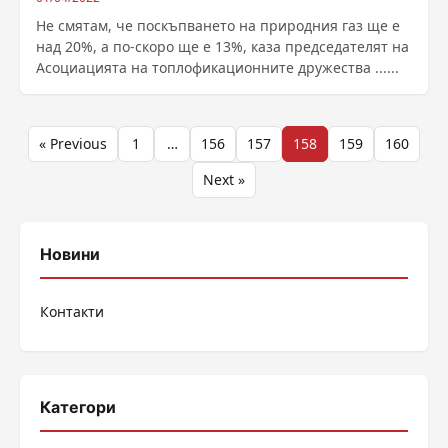
Не смятам, че поскъпването на природния газ ще е
над 20%, а по-скоро ще е 13%, каза председателят на
Асоциацията на топлофикационните дружества ......
Разделяне
« Previous
1
…
156
157
158
159
160
на
Next »
публикациите
на
Новини
страници
Контакти
Категори