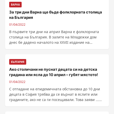
ВАРНА
За три дни Варна ще бъде фолклорната столица
на България
01/04/2022
В първите три дни на април Варна е фолклорната
столица на България. В залите на Младежки дом
днес бе дадено началото на XXVII издание на
Националния ......
БЪЛГАРИЯ
Ако столичани не пуснат децата си на детска
градина или ясла до 10 април – губят мястото!
01/04/2022
С отпадане на епидемичната обстановка до 10 дни
децата в София трябва да се върнат в яслите или
градините, ако не са ги посещавали. Това заяви ......