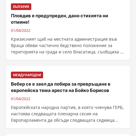
БЪЛГАРИЯ
Пловдив е предупреден, дано стихията ни
отмине!
01/04/2022
Кризисният щаб на местната администрация във
Враца обяви частично бедствено положение за
територията на града и село Власатица, съобщиха от
......
МЕЖДУНАРОДНИ
Вебер се е заел да лобира за превръщане в
европейска тема ареста на Бойко Борисов
01/04/2022
Европейската народна партия, в която членува ГЕРБ,
настоява следващата пленарна сесия на
Европарламента да обсъди следващата седмица
ареста на бившия ......