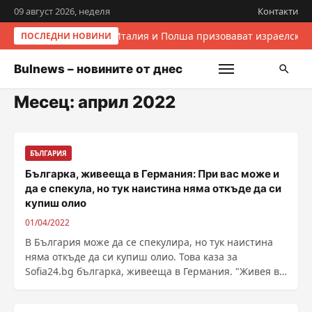
09 август 2026, неделя
Контакти
Италия и Полша призовават израелскит
ПОСЛЕДНИ НОВИНИ
Bulnews – новините от днес
Месец:
април 2022
БЪЛГАРИЯ
Българка, живееща в Германия: При вас може и
да е спекула, но тук наистина няма откъде да си
купиш олио
01/04/2022
В България може да се спекулира, но тук наистина
няма откъде да си купиш олио. Това каза за
Sofia24.bg българка, живееща в Германия. "Живея в
...