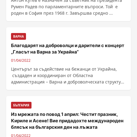
Антон Кутев е назначен за съветник на президента
Румен Радев по парламентарните въпроси. Той е
роден в София през 1968 г. Завършва средно ...
ВАРНА
Благодарят на доброволци и дарители с концерт
„Гласът на Варна за Украйна“
01/04/2022
Центърът за съдействие на бежанци от Украйна,
създаден и координиран от Областна
администрация – Варна и доброволческата структура
към него, ......
БЪЛГАРИЯ
Из мрежата по повод 1 април: Честит празник,
Кириле и Асене! Вие придадохте международен
блясък на българския ден на лъжата
01/04/2022