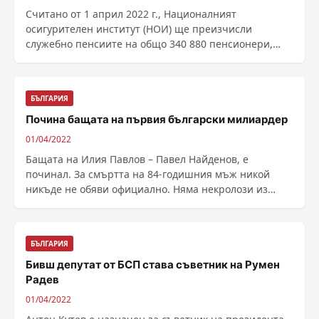
Считано от 1 април 2022 г., Националният
осигурителен институт (НОИ) ще преизчисли
служебно пенсиите на общо 340 880 пенсионери,
придобили ...
БЪЛГАРИЯ
Почина бащата на първия български милиардер
01/04/2022
Бащата на Илия Павлов – Павел Найденов, е
починал. За смъртта на 84-годишния мъж никой
никъде не обяви официално. Няма некролози из
улиците, нито ......
БЪЛГАРИЯ
Бивш депутат от БСП става съветник на Румен
Радев
01/04/2022