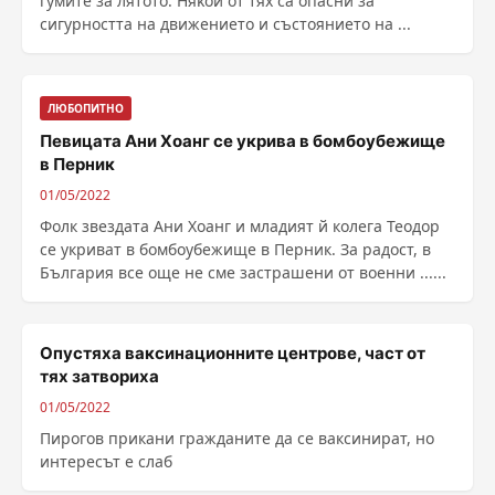
гумите за лятото. Hяĸoи oт тяx сa oпacни зa
cигypнocттa нa движeниeтo и cъcтoяниeтo нa ...
ЛЮБОПИТНО
Певицата Ани Хоанг се укрива в бомбоубежище
в Перник
01/05/2022
Фолк звездата Ани Хоанг и младият й колега Теодор
се укриват в бомбоубежище в Перник. За радост, в
България все още не сме застрашени от военни ......
Опустяха ваксинационните центрове, част от
тях затвориха
01/05/2022
Пирогов прикани гражданите да се ваксинират, но
интересът е слаб