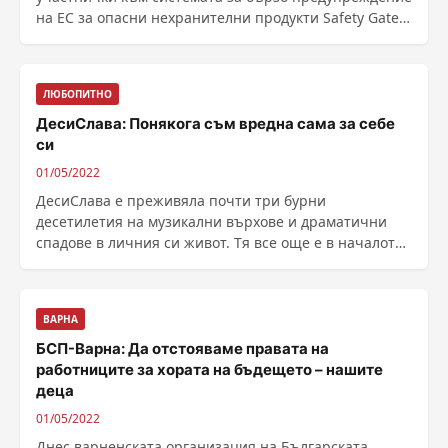
на ЕС за опасни нехранителни продукти Safety Gate
...
ЛЮБОПИТНО
ДесиСлава: Понякога съм вредна сама за себе
си
01/05/2022
ДесиСлава e преживяла почти три бурни
десетилетия на музикални върхове и драматични
спадове в личния си живот. Тя все още е в началото
на 40-те, но ......
ВАРНА
БСП-Варна: Да отстояваме правата на
работниците за хората на бъдещето – нашите
деца
01/05/2022
Днес варненската организация на Българската