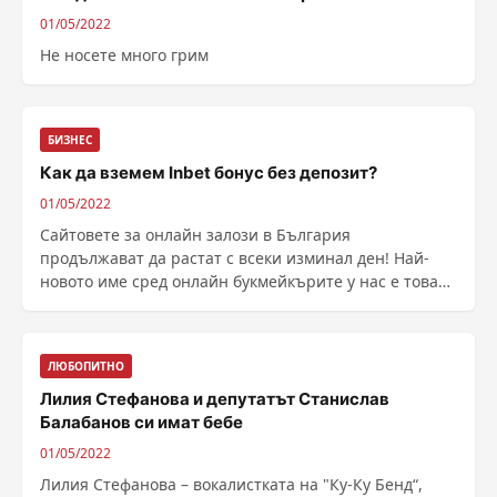
01/05/2022
Не носете много грим
БИЗНЕС
Как да вземем Inbet бонус без депозит?
01/05/2022
Сайтовете за онлайн залози в България
продължават да растат с всеки изминал ден! Най-
новото име сред онлайн букмейкърите у нас е това
на хазартната компания Inbet. Брандът стартира
през 2019-а като наземен букмейкър, но от тази...
ЛЮБОПИТНО
Лилия Стефанова и депутатът Станислав
Балабанов си имат бебе
01/05/2022
Лилия Стефанова – вокалистката на "Ку-Ку Бенд“,