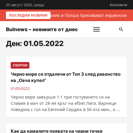
05 август 2026, сряда
Контакти
Италия и Полша призовават израелските 
ПОСЛЕДНИ НОВИНИ
Bulnews – новините от днес
Ден:
01.05.2022
СПОРТНИ
Черно море се отдалечи от Топ 3 след равенство
на „Овча купел“
01/05/2022
Черно море завърши 1:1 при гостуването си на
Славия в мач от 28-ия кръг на efbet Лига. Варнеци
поведоха с гол на Евгений Сердюк в 56-ата мин., а ...
Как да намалите появата на черни точки