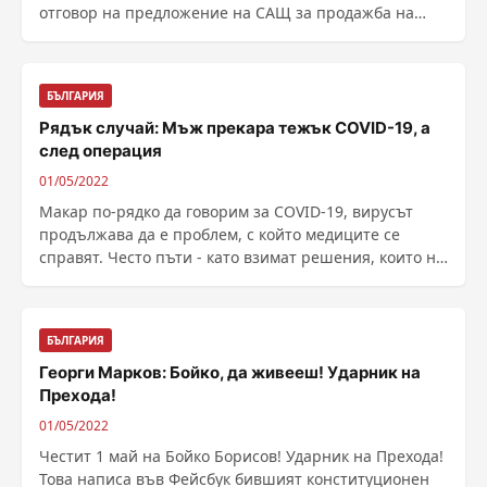
отговор на предложение на САЩ за продажба на
активи на ......
БЪЛГАРИЯ
Рядък случай: Мъж прекара тежък COVID-19, а
след операция
01/05/2022
Макар по-рядко да говорим за COVID-19, вирусът
продължава да е проблем, с който медиците се
справят. Често пъти - като взимат решения, които не
са ......
БЪЛГАРИЯ
Георги Марков: Бойко, да живееш! Ударник на
Прехода!
01/05/2022
Честит 1 май на Бойко Борисов! Ударник на Прехода!
Това написа във Фейсбук бившият конституционен