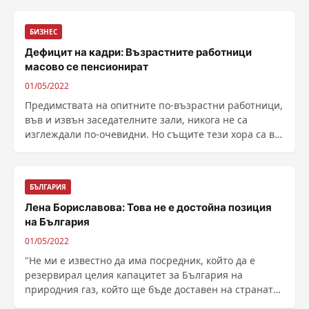
БИЗНЕС
Дефицит на кадри: Възрастните работници
масово се пенсионират
01/05/2022
Предимствата на опитните по-възрастни работници,
във и извън заседателните зали, никога не са
изглеждали по-очевидни. Но същите тези хора са в
процес на мащабно изчезване, напускайки бюрата
си с по-високи темпове, отколкото тех...
БЪЛГАРИЯ
Лена Бориславова: Това не е достойна позиция
на България
01/05/2022
"Не ми е известно да има посредник, който да е
резервирал целия капацитет за България на
природния газ, който ще бъде доставен на страната
...