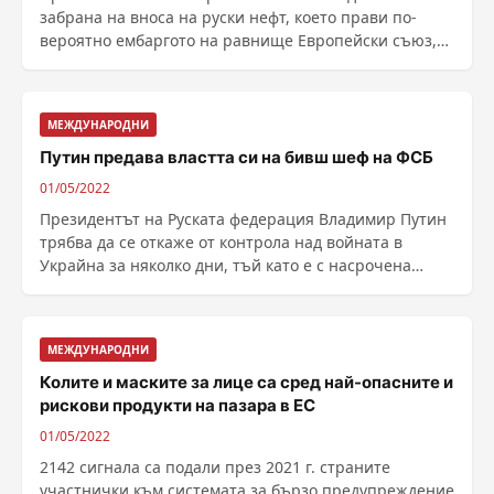
забрана на вноса на руски нефт, което прави по-
вероятно ембаргото на равнище Европейски съюз,
предаде DPA, като се позова на източници в
Брюксел. ЕС вече въведе забрана за внос на р...
МЕЖДУНАРОДНИ
Путин предава властта си на бивш шеф на ФСБ
01/05/2022
Президентът на Руската федерация Владимир Путин
трябва да се откаже от контрола над войната в
Украйна за няколко дни, тъй като е с насрочена
операция ......
МЕЖДУНАРОДНИ
Колите и маските за лице са сред най-опасните и
рискови продукти на пазара в ЕС
01/05/2022
2142 сигнала са подали през 2021 г. страните
участнички към системата за бързо предупреждение