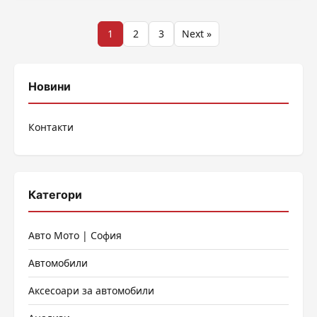
Разделяне
1
2
3
Next »
на
публикациите
Новини
на
Контакти
страници
Категори
Авто Мото | София
Автомобили
Аксесоари за автомобили