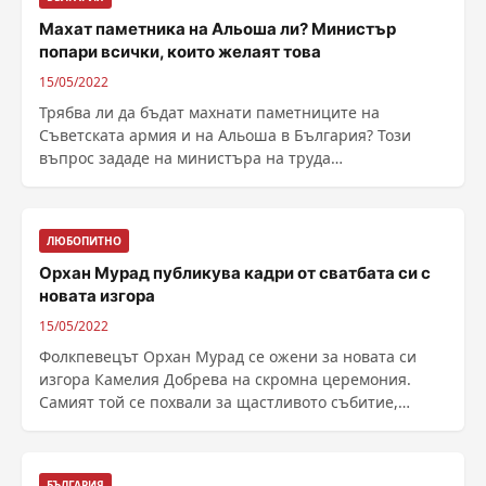
Махат паметника на Альоша ли? Министър
попари всички, които желаят това
15/05/2022
Трябва ли да бъдат махнати паметниците на
Съветската армия и на Альоша в България? Този
въпрос зададе на министъра на труда
и социалната политика ......
ЛЮБОПИТНО
Орхан Мурад публикува кадри от сватбата си с
новата изгора
15/05/2022
Фолкпевецът Орхан Мурад се ожени за новата си
изгора Камелия Добрева на скромна церемония.
Самият той се похвали за щастливото събитие,
публикувайки ......
БЪЛГАРИЯ