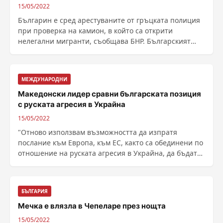
15/05/2022
Българин е сред арестуваните от гръцката полиция
при проверка на камион, в който са открити
нелегални мигранти, съобщава БНР. Българският
гражданин ......
МЕЖДУНАРОДНИ
Македонски лидер сравни българската позиция
с руската агресия в Украйна
15/05/2022
"Отново използвам възможността да изпратя
послание към Европа, към ЕС, както са обединени по
отношение на руската агресия в Украйна, да бъдат
......
БЪЛГАРИЯ
Мечка е влязла в Чепеларе през нощта
15/05/2022