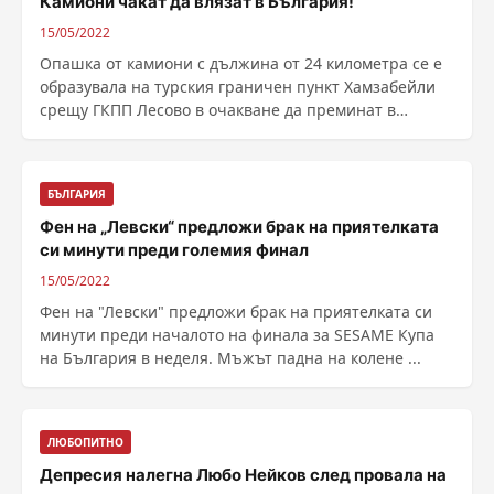
Камиони чакат да влязат в България!
15/05/2022
Опашка от камиони с дължина от 24 километра се е
образувала на турския граничен пункт Хамзабейли
срещу ГКПП Лесово в очакване да преминат в
България, ......
БЪЛГАРИЯ
Фен на „Левски“ предложи брак на приятелката
си минути преди големия финал
15/05/2022
Фен на "Левски" предложи брак на приятелката си
минути преди началото на финала за SESAME Купа
на България в неделя. Мъжът падна на колене ...
ЛЮБОПИТНО
Депресия налегна Любо Нейков след провала на