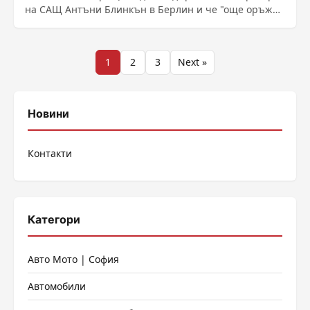
на САЩ Антъни Блинкън в Берлин и че "още оръжия
и ......
Разделяне
1
2
3
Next »
на
публикациите
Новини
на
Контакти
страници
Категори
Авто Мото | София
Автомобили