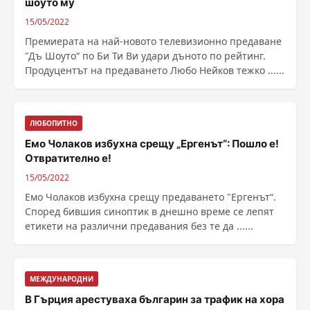
шоуто му
15/05/2022
Премиерата на най-новото телевизионно предаване
"Дъ Шоуто“ по Би Ти Ви удари дъното по рейтинг.
Продуцентът на предаването Любо Нейков тежко ......
ЛЮБОПИТНО
Емо Чолаков избухна срещу „Ергенът“: Пошло е!
Отвратително е!
15/05/2022
Емо Чолаков избухна срещу предаването "Ергенът“.
Според бившия синоптик в днешно време се лепят
етикети на различни предавания без те да ......
МЕЖДУНАРОДНИ
В Гърция арестуваха българин за трафик на хора