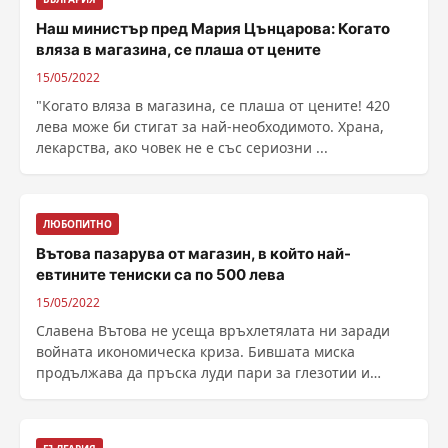
Наш министър пред Мария Цънцарова: Когато
вляза в магазина, се плаша от цените
15/05/2022
"Когато вляза в магазина, се плаша от цените! 420
лева може би стигат за най-необходимото. Храна,
лекарства, ако човек не е със сериозни ...
ЛЮБОПИТНО
Вътова пазарува от магазин, в който най-
евтините тениски са по 500 лева
15/05/2022
Славена Вътова не усеща връхлетялата ни заради
войната икономическа криза. Бившата миска
продължава да пръска луди пари за глезотии и
маркови дрехи, ......