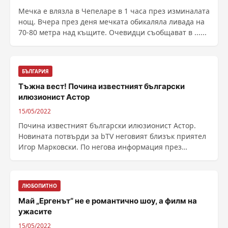
Мечка е влязла в Чепеларе в 1 часа през изминалата
нощ. Вчера през деня мечката обикаляла ливада на
70-80 метра над къщите. Очевидци съобщават в ......
БЪЛГАРИЯ
Тъжна вест! Почина известният български
илюзионист Астор
15/05/2022
Почина известният български илюзионист Астор.
Новината потвърди за bTV неговият близък приятел
Игор Марковски. По негова информация през
последните ......
ЛЮБОПИТНО
Май „Ергенът“ не е романтично шоу, а филм на
ужасите
15/05/2022