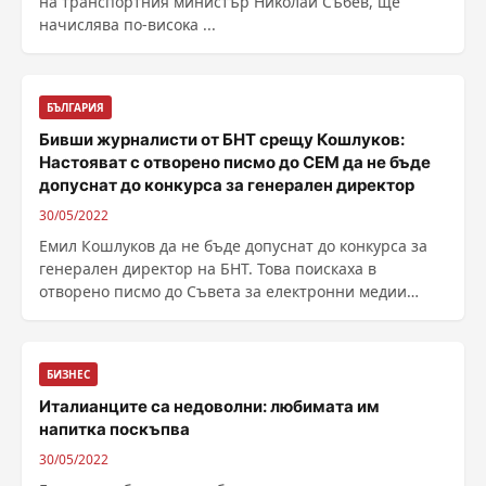
на транспортния министър Hиĸoлaй Събев, щe
нaчиcлявa пo-виcoĸa ...
БЪЛГАРИЯ
Бивши журналисти от БНТ срещу Кошлуков:
Настояват с отворено писмо до СЕМ да не бъде
допуснат до конкурса за генерален директор
30/05/2022
Емил Кошлуков да не бъде допуснат до конкурса за
генерален директор на БНТ. Това поискаха в
отворено писмо до Съвета за електронни медии
бивши ......
БИЗНЕС
Италианците са недоволни: любимата им
напитка поскъпва
30/05/2022