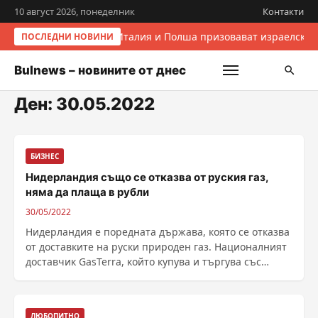
10 август 2026, понеделник
Контакти
Италия и Полша призовават израелскит
ПОСЛЕДНИ НОВИНИ
Bulnews – новините от днес
Ден:
30.05.2022
БИЗНЕС
Нидерландия също се отказва от руския газ,
няма да плаща в рубли
30/05/2022
Нидерландия е поредната държава, която се отказва
от доставките на руски природен газ. Националният
доставчик GasTerra, който купува и търгува със
"синьото гориво" от името на нидерландското
правителство, е отхвърлил изискванет...
ЛЮБОПИТНО