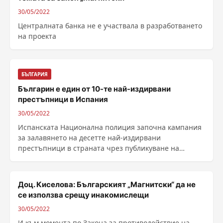
30/05/2022
Централната банка не е участвала в разработването
на проекта
БЪЛГАРИЯ
Българин е един от 10-те най-издирвани
престъпници в Испания
30/05/2022
Испанската Национална полиция започна кампания
за залавянето на десетте най-издирвани
престъпници в страната чрез публикуване на
снимките им и молба ......
Доц. Киселова: Българският „Магнитски“ да не
се използва срещу инакомислещи
30/05/2022
И към момента по Закона за противодействие на