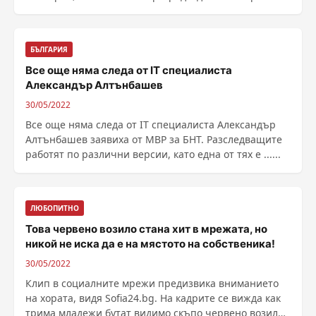
Петков преди ......
БЪЛГАРИЯ
Все още няма следа от IT специалиста
Александър Алтънбашев
30/05/2022
Все още няма следа от IT специалиста Александър
Алтънбашев заявиха от МВР за БНТ. Разследващите
работят по различни версии, като една от тях е ......
ЛЮБОПИТНО
Това червено возило стана хит в мрежата, но
никой не иска да е на мястото на собственика!
30/05/2022
Клип в социалните мрежи предизвика вниманието
на хората, видя Sofia24.bg. На кадрите се вижда как
трима младежи бутат видимо скъпо червено возило.