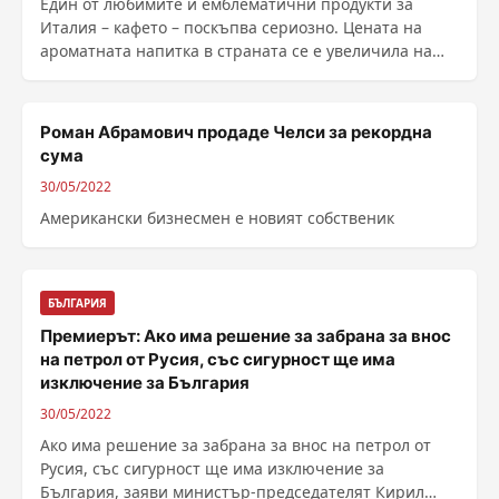
Един от любимите и емблематични продукти за
Италия – кафето – поскъпва сериозно. Цената на
ароматната напитка в страната се е увеличила на
места почти с 16% за последната година, показват
данни на местната асоциация...
Роман Абрамович продаде Челси за рекордна
сума
30/05/2022
Американски бизнесмен е новият собственик
БЪЛГАРИЯ
Премиерът: Ако има решение за забрана за внос
на петрол от Русия, със сигурност ще има
изключение за България
30/05/2022
Ако има решение за забрана за внос на петрол от
Русия, със сигурност ще има изключение за
България, заяви министър-председателят Кирил