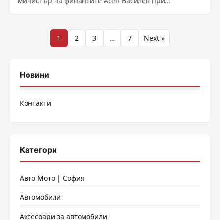
министър на финансите Асен Василев при
обсъждането на антиинфлационните мерки в
Тристранния съвет. Синдикати, работодатели и
правителст...
Разделяне
1
2
3
…
7
Next »
на
публикациите
Новини
на
Контакти
страници
Категори
Авто Мото | София
Автомобили
Аксесоари за автомобили