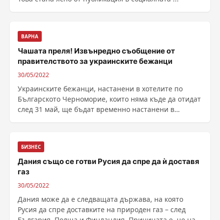
ВАРНА
Чашата преля! Извънредно съобщение от
правителството за украинските бежанци
30/05/2022
Украинските бежанци, настанени в хотелите по
Българското Черноморие, които няма къде да отидат
след 31 май, ще бъдат временно настанени в
буферните ......
БИЗНЕС
Дания също се готви Русия да спре да ѝ доставя
газ
30/05/2022
Дания може да е следващата държава, на която
Русия да спре доставките на природен газ – след
България, Полша и Финландия. Причината е, че най-