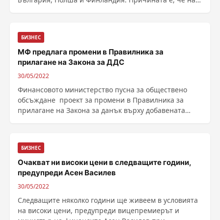
голямата енергийна компания в страната отказва да
извършва плащания в рубли. Ру...
БИЗНЕС
МФ предлага промени в Правилника за
прилагане на Закона за ДДС
30/05/2022
Финансовото министерство пусна за обществено
обсъждане проект за промени в Правилника за
прилагане на Закона за данък върху добавената
стойност. Документът и мотивите са публикувани на
Портала за обществени консултации къ...
БИЗНЕС
Очакват ни високи цени в следващите години,
предупреди Асен Василев
30/05/2022
Следващите няколко години ще живеем в условията
на високи цени, предупреди вицепремиерът и