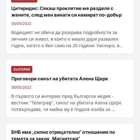
Цитиридис: Сякаш проклятие ме разделя с
жените, след мен винаги си намират по-добър
30/05/2022
Водещият не обича да разкрива подробности за
личния си живот, в които е имало дори развален
годеж, когато е бил само на 20 години. Наскоро, в
свое ......
БЪЛГАРИЯ
Проговори синът на убитата Алена Щерк
30/05/2022
В първото си интервю пред българска медия -
вестник "Телеграф", синът на убитата Алена Щерк
потвърждава, че майка му е подала жалба за ...
БНБ има „силно отрицателно“ отношение по
темата за закон „Магнитски“