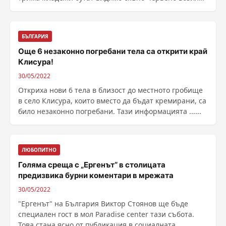
На ......
БЪЛГАРИЯ
Още 6 незаконно погребани тела са открити край
Клисура!
30/05/2022
Откриха нови 6 тела в близост до местното гробище
в село Клисура, които вместо да бъдат кремирани, са
било незаконно погребани. Тази информацията ......
ЛЮБОПИТНО
Голяма среща с „Ергенът“ в столицата
предизвика бурни коментари в мрежата
30/05/2022
"Ергенът" на България Виктор Стоянов ще бъде
специален гост в мол Paradise center тази събота.
Това стана ясно от публикация в социалната ...