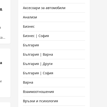
Аксесоари за автомобили
ед
Анализи
Бизнес
а
Бизнес | София
България
България | Варна
на
България | Други
България | София
и
Варна
Взаимоотношения
Връзки и психология