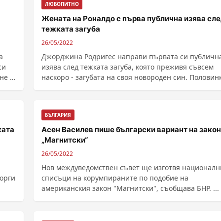
ЛЮБОПИТНО
Жената на Роналдо с първа публична изява сл
тежката загуба
26/05/2022
а
Джорджина Родригес направи първата си публичн
си
изява след тежката загуба, която преживя съвсем
не е
наскоро - загубата на своя новороден син. Половинката
......
БЪЛГАРИЯ
ката
Асен Василев пише български вариант на зако
„Магнитски“
26/05/2022
Нов междуведомствен съвет ще изготвя националн
еорги
списъци на корумпираните по подобие на
американския закон "Магнитски", съобщава БНР. ...