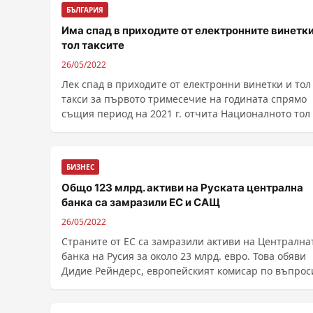
БЪЛГАРИЯ
Има спад в приходите от електронните винетки
тол таксите
26/05/2022
Лек спад в приходите от електронни винетки и тол
такси за първото тримесечие на годината спрямо
същия период на 2021 г. отчита Националното тол ..
БИЗНЕС
Общо 123 млрд. активи на Руската централна
банка са замразили ЕС и САЩ
26/05/2022
Страните от ЕС са замразили активи на Централна
банка на Русия за около 23 млрд. евро. Това обяви
Дидие Рейндерс, европейският комисар по въпрос
на правосъдието и добави, че тези 23 милиарда са
незначителна цифра в сравнен...