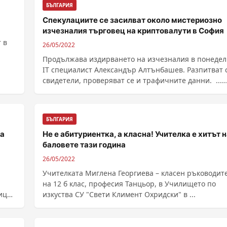
БЪЛГАРИЯ
Спекулациите се засилват около мистериозно
изчезналия търговец на криптовалути в София
 в
26/05/2022
Продължава издирването на изчезналия в понеде
IT специалист Александър Алтънбашев. Разпитват 
свидетели, проверяват се и трафичните данни. .
БЪЛГАРИЯ
за
Не е абитуриентка, а класна! Учителка е хитът 
баловете тази година
26/05/2022
Учителката Миглена Георгиева – класен ръководит
на 12 б клас, професия Танцьор, в Училището по
ица.
изкуства СУ "Свети Климент Охридски" в ...