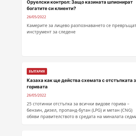
Оруелски контрол: Защо казината шпионират
богатите си клиенти?
26/05/2022
Камерите за лицево разпознаването се превръщат
инструмент за следене
БЪЛГАРИЯ
Казаха как ще действа схемата с отстъпката 
горивата
26/05/2022
25 стотинки отстъпка за всички видове горива –
бензин, дизел, пропанд-бутан (LPG) и метан (CNG)
обяви правителството в средата на миналата седм
......