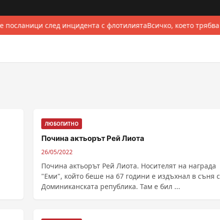
е посланици след инцидента с флотилията
Всичко, което трябва
ЛЮБОПИТНО
Почина актьорът Рей Лиота
26/05/2022
Почина актьорът Рей Лиота. Носителят на награда
"Еми", който беше на 67 години е издъхнал в съня с
Доминиканската република. Там е бил ...