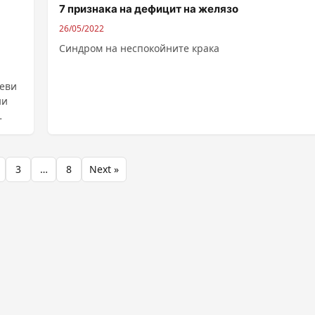
7 признака на дефицит на желязо
26/05/2022
Синдром на неспокойните крака
иеви
ни
3
…
8
Next »