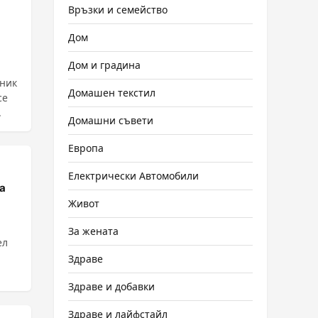
Връзки и семейство
Дом
Дом и градина
лник
Домашен текстил
се
.....
Домашни съвети
Европа
Електрически Автомобили
на
Живот
За жената
ел
Здраве
Здраве и добавки
Здраве и лайфстайл