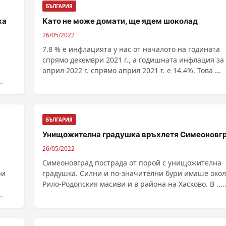
БЪЛГАРИЯ
ха
Като не може домати, ще ядем шоколад
26/05/2022
7.8 % е инфлацията у нас от началото на годината
спрямо декември 2021 г., а годишната инфлация за
април 2022 г. спрямо април 2021 г. е 14.4%. Това ...
.
БЪЛГАРИЯ
Унищожителна градушка връхлетя Симеоновг
26/05/2022
Симеоновград пострада от порой с унищожителна
ри
градушка. Силни и по-значителни бури имаше око
Рило-Родопския масиви и в района на Хасково. 
.