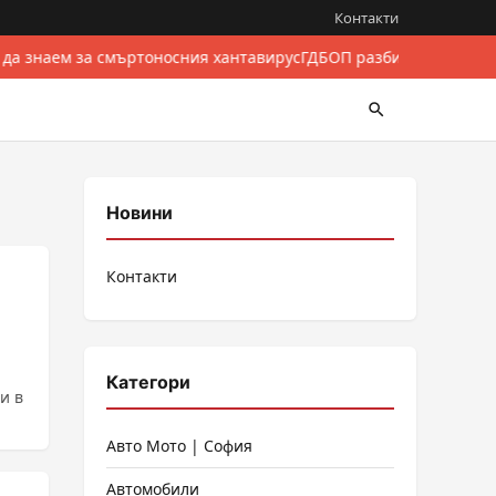
Контакти
 да знаем за смъртоносния хантавирус
ГДБОП разби международе
Новини
Контакти
Категори
и в
Авто Мото | София
Автомобили