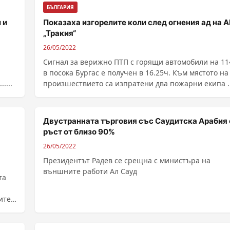
БЪЛГАРИЯ
 и
Показаха изгорелите коли след огнения ад на 
„Тракия“
26/05/2022
Сигнал за верижно ПТП с горящи автомобили на 11
в посока Бургас е получен в 16.25ч. Към мястото на
....
произшествието са изпратени два пожарни екипа ...
Двустранната търговия със Саудитска Арабия 
ръст от близо 90%
26/05/2022
Президентът Радев се срещна с министъра на
външните работи Ал Сауд
та
ите