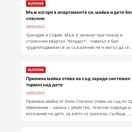
БЪЛГАРИЯ
Мъж изгоря в апартамента си, майка и дете бя
спасени
26/05/2022
Трагедия в София. Мъж е загинал при пожар в
столичния квартал "Младост". Човекът е бил
трудноподвижен и за съжаление не е могъл да се ..
БЪЛГАРИЯ
Приемна майка отива на съд заради системен
тормоз над дете
26/05/2022
Приемна майка от Бяла Слатина отива на съд по т
обвинения – закана с убийство, телесни повреди и
изтезания на дете, за което се грижела, съобщи .....