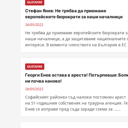
БЪЛГАРИЯ
Стефан Янев: Не трябва да приемаме
европейските бюрократи за наши началници
26/05/2022
Не трябва да приемаме европейските бюрократи з
наши началници, а да защитаваме националните 
интереси. В момента членството на България в ЕС 
......
БЪЛГАРИЯ
Георги Енев остава в ареста! Потърпевши: Бол
ни почва наново!
26/05/2022
Софийският районен съд наложи постоянен арест
на 51-годишния собственик на траурна агенция. Г
Eнев се изправи пред съда заради схема за ......