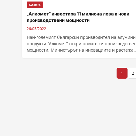
БИЗНЕС
„Алкомет“ инвестира 11 милиона лева в нови
производствени мощности
26/05/2022
Най-големият български производител на алумин
продукти "Алкомет" откри новите си производстве
мощности. Министърът на иновациите и растежа
Даниел Лорер посети шуменското предприятие и
официално пусна в експлоатация н...
Разделяне
1
2
на
публикациите
на
страници