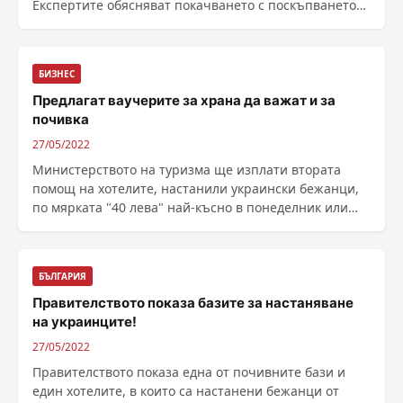
Експертите обясняват покачването с поскъпването
на ......
БИЗНЕС
Предлагат ваучерите за храна да важат и за
почивка
27/05/2022
Министерството на туризма ще изплати втората
помощ на хотелите, настанили украински бежанци,
по мярката "40 лева" най-късно в понеделник или
вторник. Тя обхваща периода 1 април – 30 април.
Министерството вече е изплатило ...
БЪЛГАРИЯ
Правителството показа базите за настаняване
на украинците!
27/05/2022
Правителството показа една от почивните бази и
един хотелите, в които са настанени бежанци от