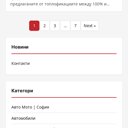
предлаганите от топлофикациите между 100% и
300%. Това реши Комисията за енергийно и водно
регулиране (КЕВР). Топлофикационните дружества...
Разделяне
1
2
3
…
7
Next »
на
публикациите
Новини
на
Контакти
страници
Категори
Авто Мото | София
Автомобили