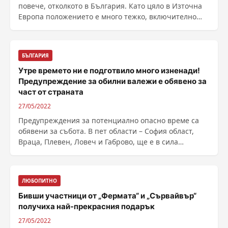
повече, отколкото в България. Като цяло в Източна
Европа положението е много тежко, включително
защото голяма част от доходите на хората там отиват
именно за храна, пише Deutsche Well...
БЪЛГАРИЯ
Утре времето ни е подготвило много изненади!
Предупреждение за обилни валежи е обявено за
част от страната
27/05/2022
Предупреждения за потенциално опасно време са
обявени за събота. В пет области – София област,
Враца, Плевен, Ловеч и Габрово, ще е в сила
оранжев ......
ЛЮБОПИТНО
Бивши участници от „Фермата“ и „Сървайвър“
получиха най-прекрасния подарък
27/05/2022