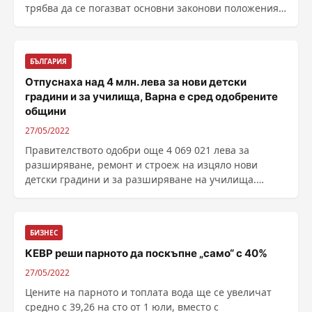
трябва да се погазват основни законови положения
и ......
БЪЛГАРИЯ
Отпуснаха над 4 млн. лева за нови детски
градини и за училища, Варна е сред одобрените
общини
27/05/2022
Правителството одобри още 4 069 021 лева за
разширяване, ремонт и строеж на изцяло нови
детски градини и за разширяване на училища.
Средствата са за ......
БИЗНЕС
КЕВР реши парното да поскъпне „само“ с 40%
27/05/2022
Цените на парното и топлата вода ще се увеличат
средно с 39,26 на сто от 1 юли, вместо с