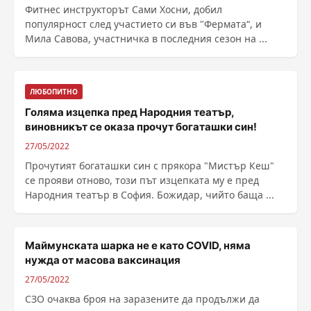
Фитнес инструкторът Сами Хосни, добил
популярност след участието си във "Фермата“, и
Мила Савова, участничка в последния сезон на ...
ЛЮБОПИТНО
Голяма изцепка пред Народния театър,
виновникът се оказа прочут богаташки син!
27/05/2022
Прочутият богаташки син с прякора "Мистър Кеш"
се прояви отново, този път изцепката му е пред
Народния театър в София. Божидар, чийто баща ...
Маймунската шарка не е като COVID, няма
нужда от масова ваксинация
27/05/2022
СЗО очаква броя на заразените да продължи да