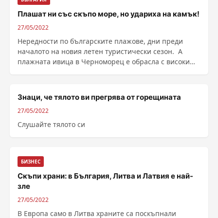
Плашат ни със скъпо море, но удариха на камък!
27/05/2022
Нередности по българските плажове, дни преди
началото на новия летен туристически сезон. А
плажната ивица в Черноморец е обрасла с високи
треви и ......
Знаци, че тялото ви прегрява от горещината
27/05/2022
Слушайте тялото си
БИЗНЕС
Скъпи храни: в България, Литва и Латвия е най-
зле
27/05/2022
В Европа само в Литва храните са поскъпнали