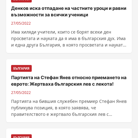
Денков иска отпадане на частните уроци и равни
възможности за всички ученици
27/05/2022
Има хиляди учители, които се борят всеки ден
просветата и науката да я има в българския дух. Има
и една друга България, в която просветата и науката
......
БЪЛГАРИЯ
Партията на Стефан Янев относно приемането на
еврото: Жертваха българския лев с лекота!
27/05/2022
Партията на бившия служебен премиер Стефан Янев
публикува позиция, в която заявява, че
правителството е жертвало българския лев с
необяснима лекота. ......
БЪЛГАРИЯ