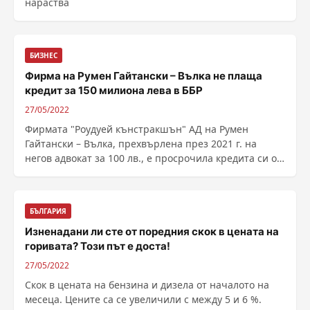
нараства
БИЗНЕС
Фирма на Румен Гайтански – Вълка не плаща
кредит за 150 милиона лева в ББР
27/05/2022
Фирмата "Роудуей кънстракшън" АД на Румен
Гайтански – Вълка, прехвърлена през 2021 г. на
негов адвокат за 100 лв., е просрочила кредита си от
150 млн. лв. в държавната Българска банка за
развитие. Това съобщава Bird.bg, к...
БЪЛГАРИЯ
Изненадани ли сте от поредния скок в цената на
горивата? Този път е доста!
27/05/2022
Скок в цената на бензина и дизела от началото на
месеца. Цените са се увеличили с между 5 и 6 %.