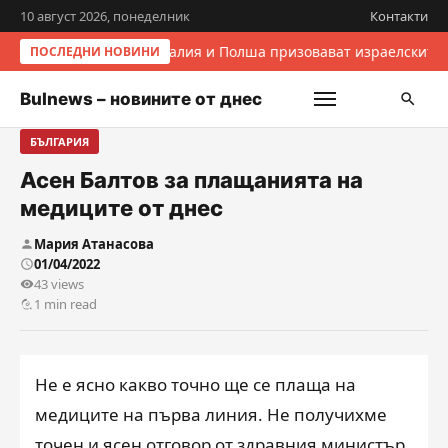
10 август 2026, понеделник
Контакти
Италия и Полша призовават израелските 
ПОСЛЕДНИ НОВИНИ
Bulnews – новините от днес
БЪЛГАРИЯ
Асен Балтов за плащанията на
медиците от днес
Мария Атанасова
01/04/2022
43 views
1 min read
Не е ясно какво точно ще се плаща на
медиците на първа линия. Не получихме
точен и ясен отговор от здравния министър.