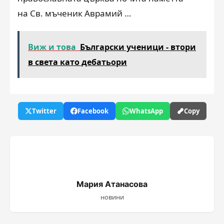
на Св. мъченик Аврамий …
Виж и това
Български ученици - втори
в света като дебатьори
Twitter
Facebook
WhatsApp
Copy
Мария Атанасова
новини