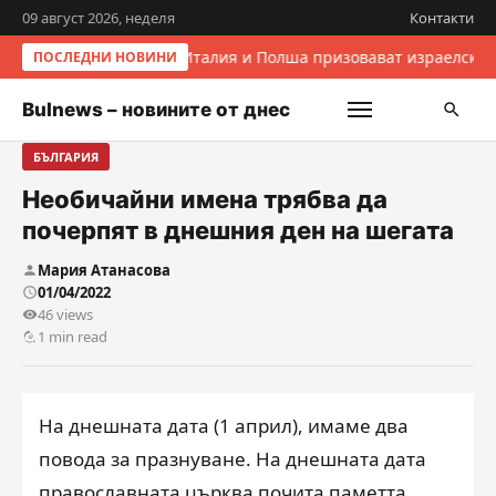
09 август 2026, неделя
Контакти
Италия и Полша призовават израелскит
ПОСЛЕДНИ НОВИНИ
Bulnews – новините от днес
БЪЛГАРИЯ
Необичайни имена трябва да
почерпят в днешния ден на шегата
Мария Атанасова
01/04/2022
46 views
1 min read
На днешната дата (1 април), имаме два
повода за празнуване. На днешната дата
православната църква почита паметта