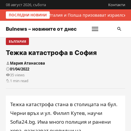
08 август 2026, събота
Контакти
Италия и Полша призовават израелскит
ПОСЛЕДНИ НОВИНИ
Bulnews – новините от днес
БЪЛГАРИЯ
Тежка катастрофа в София
Мария Атанасова
01/04/2022
35 views
1 min read
Тежка катастрофа стана в столицата на бул.
Черни връх и ул. Филип Кутев, научи
Sofia24.bg. Има много полиция и ранени
хора, разказват очевидци на …