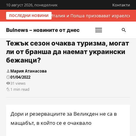
10 август 2026, понеделник
Контакти
Италия и Полша призовават израелскит
ПОСЛЕДНИ НОВИНИ
Bulnews – новините от днес
Тежък сезон очаква туризма, могат
ли от бранша да наемат украински
бежанци?
Мария Атанасова
01/04/2022
31 views
1 min read
Дори и резервациите за Великден не са в
мащабът, в който се е очаквало