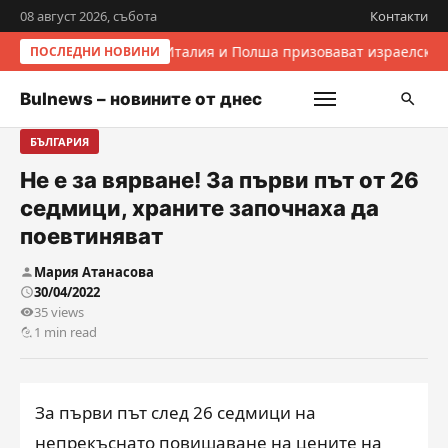
08 август 2026, събота
Контакти
Италия и Полша призовават израелскит
ПОСЛЕДНИ НОВИНИ
Bulnews – новините от днес
БЪЛГАРИЯ
Не е за вярване! За първи път от 26
седмици, храните започнаха да
поевтиняват
Мария Атанасова
30/04/2022
35 views
1 min read
За първи път след 26 седмици на
непрекъснато повишаване на цените на