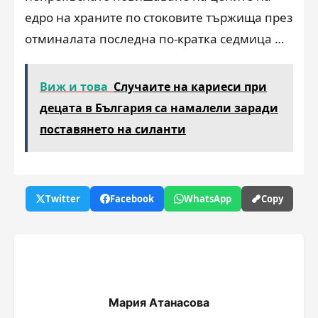
едро на храните по стоковите тържища през
отминалата последна по-кратка седмица …
Виж и това
Случаите на кариеси при
децата в България са намалели заради
поставянето на силанти
Twitter
Facebook
WhatsApp
Copy
Мария Атанасова