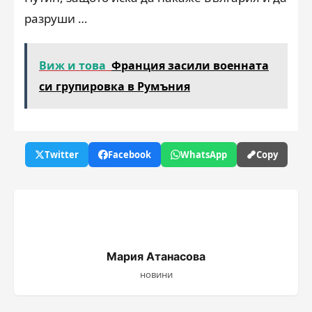
разруши …
Виж и това
Франция засили военната
си групировка в Румъния
Twitter
Facebook
WhatsApp
Copy
Мария Атанасова
новини