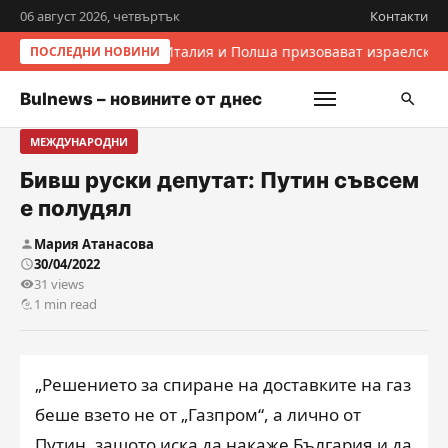
06 август 2026, четвъртък
Контакти
Италия и Полша призовават израелскит
ПОСЛЕДНИ НОВИНИ
Bulnews – новините от днес
МЕЖДУНАРОДНИ
Бивш руски депутат: Путин съвсем
е полудял
Мария Атанасова
30/04/2022
31 views
1 min read
„Решението за спиране на доставките на газ
беше взето не от „Газпром“, а лично от
Путин, защото иска да накаже България и да