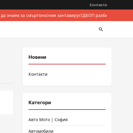
Контакти
 да знаем за смъртоносния хантавирус
ГДБОП разби международе
Новини
Контакти
Категори
Авто Мото | София
Автомобили