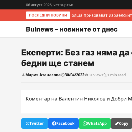
06 август 2026, четвъртък
Италия и Полша призовават израелскит
ПОСЛЕДНИ НОВИНИ
Bulnews – новините от днес
Експерти: Без газ няма да
бедни ще станем
Мария Атанасова
30/04/2022
31 views
1 min read
Коментар на Валентин Николов и Добри Ми
Twitter
Facebook
WhatsApp
Copy