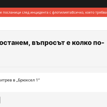
е посланици след инцидента с флотилията
Всичко, което трябва
 останем, въпросът е колко по-
трев в „Брюксел 1“