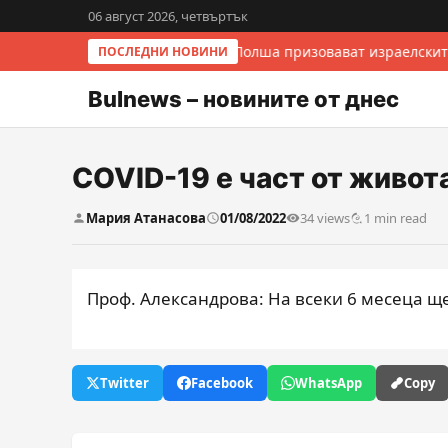
06 август 2026, четвъртък
Италия и Полша призовават израелскит
ПОСЛЕДНИ НОВИНИ
Bulnews – новините от днес
COVID-19 е част от живота
Мария Атанасова
01/08/2022
34 views
1 min read
Проф. Александрова: На всеки 6 месеца щ
Twitter
Facebook
WhatsApp
Copy