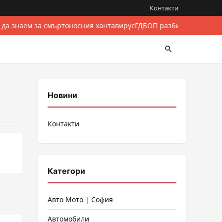
Контакти
 да знаем за смъртоносния хантавирус
ГДБОП разби международе
Новини
Контакти
Категори
Авто Мото | София
Автомобили