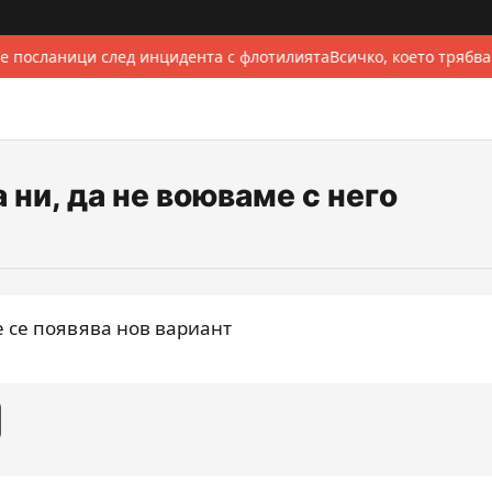
е посланици след инцидента с флотилията
Всичко, което трябва
 ни, да не воюваме с него
е се появява нов вариант