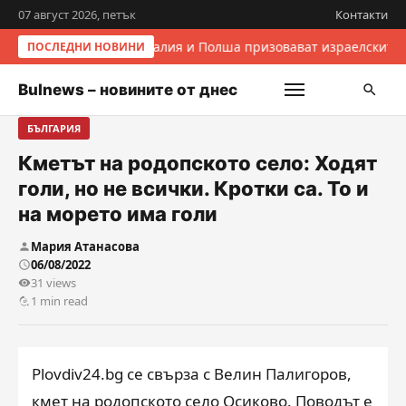
07 август 2026, петък
Контакти
Италия и Полша призовават израелските 
ПОСЛЕДНИ НОВИНИ
Bulnews – новините от днес
БЪЛГАРИЯ
Кметът на родопското село: Ходят
голи, но не всички. Кротки са. То и
на морето има голи
Мария Атанасова
06/08/2022
31 views
1 min read
Plovdiv24.bg се свърза с Велин Палигоров,
кмет на родопското село Осиково. Поводът е