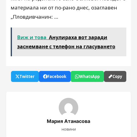
материала ни от по-рано днес, озаглавен
„Пловдивчанин: …
Виж и това
Анулираха вот заради
заснемване с телефон на гласуването
Twitter
Facebook
WhatsApp
Copy
Мария Атанасова
новини