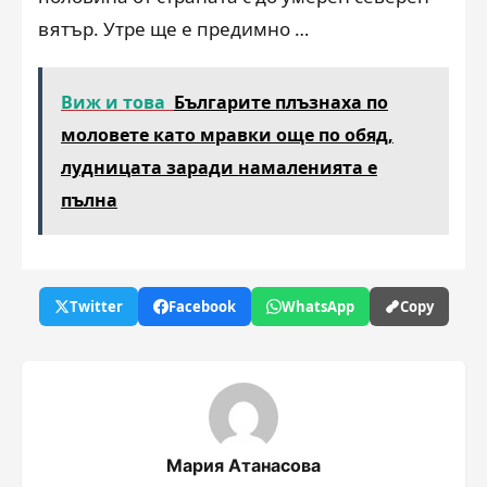
вятър. Утре ще е предимно …
Виж и това
Българите плъзнаха по
моловете като мравки още по обяд,
лудницата заради намаленията е
пълна
Twitter
Facebook
WhatsApp
Copy
Мария Атанасова