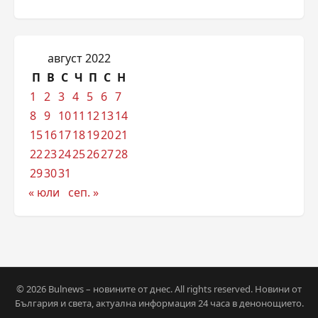
август 2022
П
В
С
Ч
П
С
Н
1
2
3
4
5
6
7
8
9
10
11
12
13
14
15
16
17
18
19
20
21
22
23
24
25
26
27
28
29
30
31
« юли
сеп. »
© 2026 Bulnews – новините от днес. All rights reserved. Новини от
България и света, актуална информация 24 часа в денонощието.