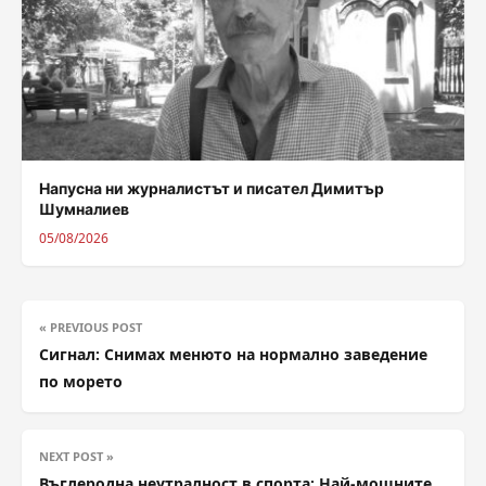
Напусна ни журналистът и писател Димитър
Шумналиев
05/08/2026
« PREVIOUS POST
Сигнал: Снимах менюто на нормално заведение
по морето
NEXT POST »
Въглеродна неутралност в спорта: Най-мощните