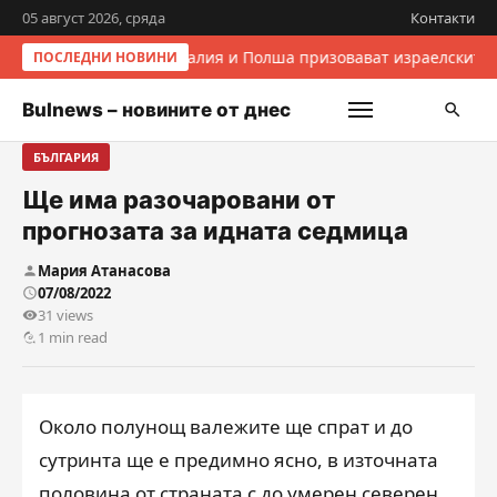
05 август 2026, сряда
Контакти
Италия и Полша призовават израелските 
ПОСЛЕДНИ НОВИНИ
Bulnews – новините от днес
БЪЛГАРИЯ
Ще има разочаровани от
прогнозата за идната седмица
Мария Атанасова
07/08/2022
31 views
1 min read
Около полунощ валежите ще спрат и до
сутринта ще е предимно ясно, в източната
половина от страната с до умерен северен