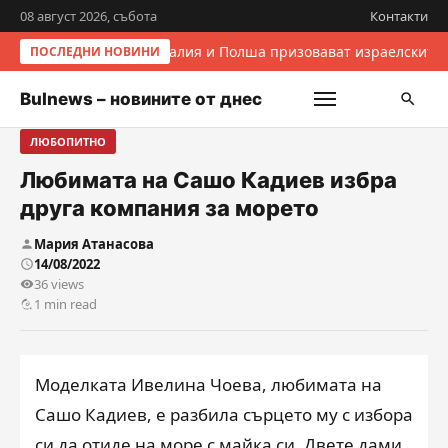
08 август 2026, събота
Контакти
Италия и Полша призовават израелските 
ПОСЛЕДНИ НОВИНИ
Bulnews – новините от днес
ЛЮБОПИТНО
Любимата на Сашо Кадиев избра
друга компания за морето
Мария Атанасова
14/08/2022
36 views
1 min read
Моделката Ивелина Чоева, любимата на
Сашо Кадиев, е разбила сърцето му с избора
си да отиде на море с майка си. Двете дами