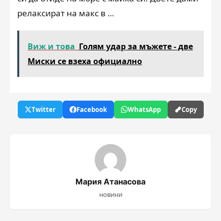
релаксират на макс в …
Виж и това
Голям удар за мъжете - две
Миски се взеха официално
Twitter
Facebook
WhatsApp
Copy
Мария Атанасова
новини