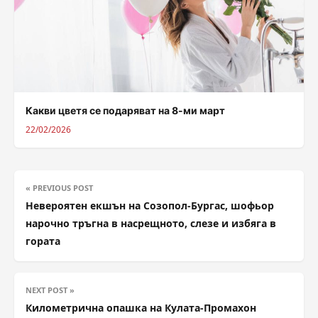
Какви цветя се подаряват на 8-ми март
22/02/2026
« PREVIOUS POST
Невероятен екшън на Созопол-Бургас, шофьор
нарочно тръгна в насрещното, слезе и избяга в
гората
NEXT POST »
Километрична опашка на Кулата-Промахон