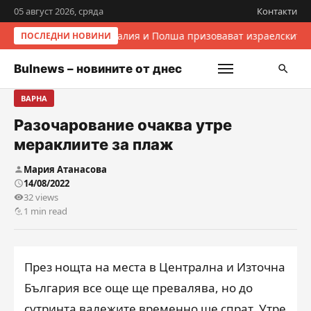
05 август 2026, сряда
Контакти
Италия и Полша призовават израелските 
ПОСЛЕДНИ НОВИНИ
Bulnews – новините от днес
ВАРНА
Разочарование очаква утре
мераклиите за плаж
Мария Атанасова
14/08/2022
32 views
1 min read
През нощта на места в Централна и Източна
България все още ще превалява, но до
сутринта валежите временно ще спрат. Утре