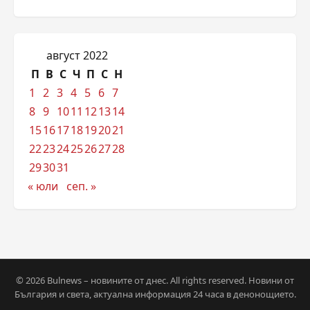
август 2022
П
В
С
Ч
П
С
Н
1
2
3
4
5
6
7
8
9
10
11
12
13
14
15
16
17
18
19
20
21
22
23
24
25
26
27
28
29
30
31
« юли
сеп. »
© 2026 Bulnews – новините от днес. All rights reserved. Новини от
България и света, актуална информация 24 часа в денонощието.