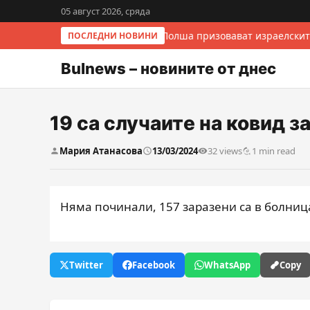
05 август 2026, сряда
Италия и Полша призовават израелскит
ПОСЛЕДНИ НОВИНИ
Bulnews – новините от днес
19 са случаите на ковид 
Мария Атанасова
13/03/2024
32 views
1 min read
Няма починали, 157 заразени са в болниц
Twitter
Facebook
WhatsApp
Copy