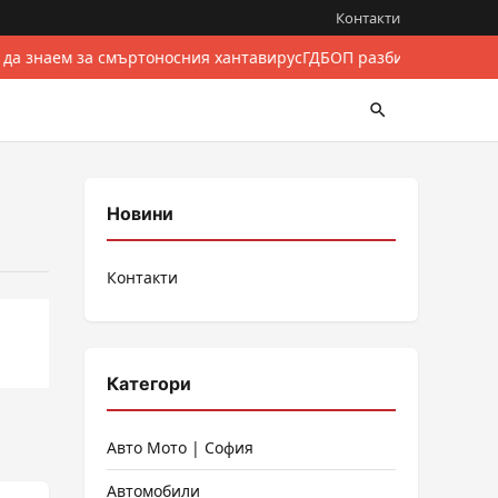
Контакти
 да знаем за смъртоносния хантавирус
ГДБОП разби международе
Новини
Контакти
Категори
Авто Мото | София
Автомобили