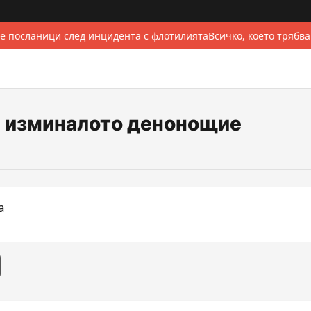
е посланици след инцидента с флотилията
Всичко, което трябва
за изминалото денонощие
а