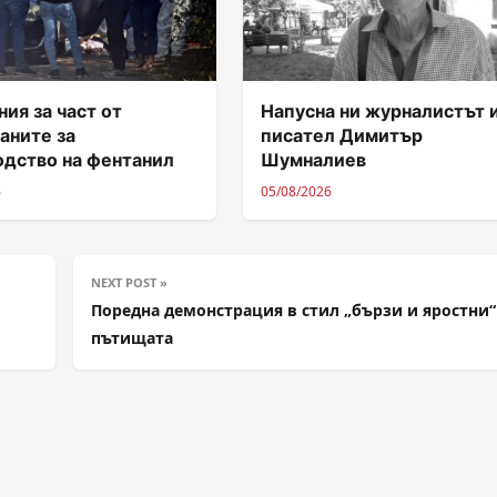
ия за част от
Напусна ни журналистът 
аните за
писател Димитър
одство на фентанил
Шумналиев
6
05/08/2026
NEXT POST »
Поредна демонстрация в стил „бързи и яростни“
пътищата