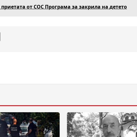
 приетата от СОС Програма за закрила на детето