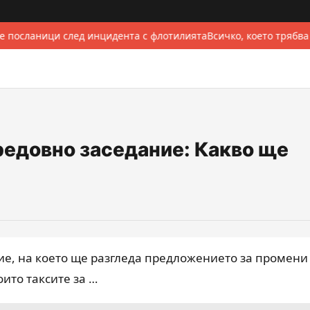
е посланици след инцидента с флотилията
Всичко, което трябва
редовно заседание: Какво ще
ие, на което ще разгледа предложението за промени
ито таксите за …