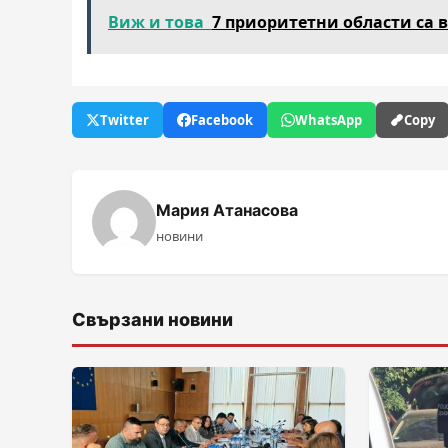
Виж и това
7 приоритетни области са в
Twitter
Facebook
WhatsApp
Copy
Мария Атанасова
новини
Свързани новини