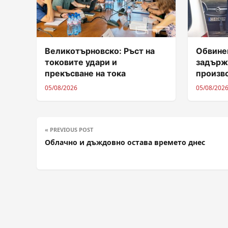
Великотърновско: Ръст на
Обвинен
токовите удари и
задърж
прекъсване на тока
произв
05/08/2026
05/08/202
« PREVIOUS POST
Облачно и дъждовно остава времето днес