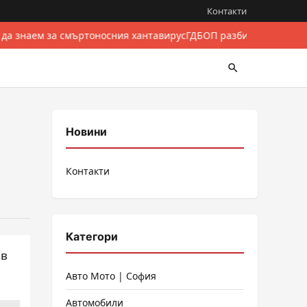
Контакти
 да знаем за смъртоносния хантавирус
ГДБОП разби международе
Новини
Контакти
Категори
 в
Авто Мото | София
Автомобили