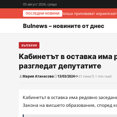
05 август 2026, сряда
Италия и Полша призовават израелскит
ПОСЛЕДНИ НОВИНИ
Bulnews – новините от днес
БЪЛГАРИЯ
Кабинетът в оставка има 
разгледат депутатите
Мария Атанасова
13/03/2024
37 views
1 min read
Кабинетът в оставка има редовно заседан
Закона на висшето образование, според ко