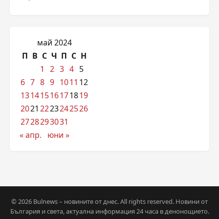
май 2024
П
В
С
Ч
П
С
Н
1
2
3
4
5
6
7
8
9
10
11
12
13
14
15
16
17
18
19
20
21
22
23
24
25
26
27
28
29
30
31
« апр.
юни »
© 2026 Bulnews – новините от днес. All rights reserved. Новини от
България и света, актуална информация 24 часа в денонощието.