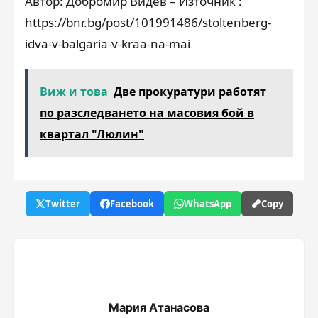
Автор: Добромир Видев – Източник :
https://bnr.bg/post/101991486/stoltenberg-
idva-v-balgaria-v-kraa-na-mai
Виж и това
Две прокуратури работят
по разследването на масовия бой в
квартал "Люлин"
Twitter
Facebook
WhatsApp
Copy
Мария Атанасова