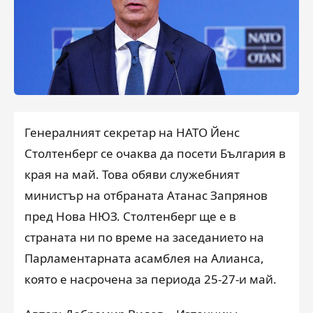
Генералният секретар на НАТО Йенс
Столтенберг се очаква да посети България в
края на май. Това обяви служебният
министър на отбраната Атанас Запрянов
пред Нова НЮЗ. Столтенберг ще е в
страната ни по време на заседанието на
Парламентарната асамблея на Алианса,
която е насрочена за периода 25-27-и май.