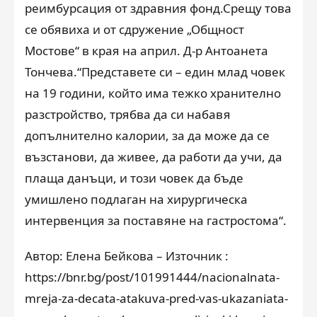
реимбурсация от здравния фонд.Срещу това
се обявиха и от сдружение „Общност
Мостове“ в края на април. Д-р Антоанета
Тончева.“Представете си – един млад човек
на 19 години, който има тежко хранително
разстройство, трябва да си набавя
допълнително калории, за да може да се
възстанови, да живее, да работи да учи, да
плаща данъци, и този човек да бъде
умишлено подлаган на хирургическа
интервенция за поставяне на гастростома“.
Автор: Елена Бейкова – Източник :
https://bnr.bg/post/101991444/nacionalnata-
mreja-za-decata-atakuva-pred-vas-ukazaniata-