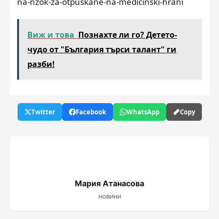
na-nzok-za-otpuskane-na-medicinski-hrani
Виж и това
Познахте ли го? Детето-
чудо от "България търси талант" ги
разби!
Twitter
Facebook
WhatsApp
Copy
Мария Атанасова
новини