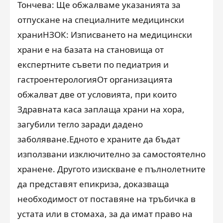
Тончева: Ще обжалваме указанията за
отпускане на специалните медицински
храниНЗОК: Изписването на медицински
храни е на базата на становища от
експертните съвети по педиатрия и
гастроентерологияОт организацията
обжалват две от условията, при които
Здравната каса заплаща храни на хора,
загубили тегло заради дадено
заболяване.Едното е храните да бъдат
използвани изключително за самостоятелно
хранене. Другото изискване е пълнолетните
да представят епикриза, доказваща
необходимост от поставяне на тръбичка в
устата или в стомаха, за да имат право на