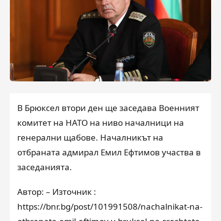
В Брюксел втори ден ще заседава Военният
комитет на НАТО на ниво началници на
генерални щабове. Началникът на
отбраната адмирал Емил Ефтимов участва в
заседанията.
Автор: – Източник :
https://bnr.bg/post/101991508/nachalnikat-na-