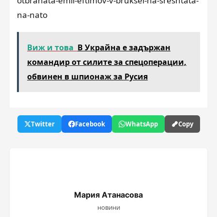
otbranata-emil-eftimov-v-bruksel-na-sreshtata-
na-nato
Виж и това
В Украйна е задържан
командир от силите за спецоперации,
обвинен в шпионаж за Русия
Twitter
Facebook
WhatsApp
Copy
Мария Атанасова
новини