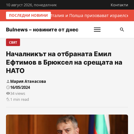
10 август 2026, понеделник
Контакти
Италия и Полша призовават израелскит
ПОСЛЕДНИ НОВИНИ
Bulnews – новините от днес
СВЯТ
Началникът на отбраната Емил
Ефтимов в Брюксел на срещата на
НАТО
Мария Атанасова
16/05/2024
34 views
1 min read