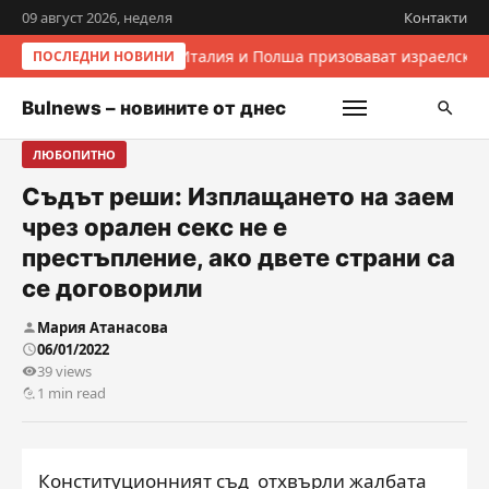
09 август 2026, неделя
Контакти
Италия и Полша призовават израелскит
ПОСЛЕДНИ НОВИНИ
Bulnews – новините от днес
ЛЮБОПИТНО
Съдът реши: Изплащането на заем
чрез орален секс не е
престъпление, ако двете страни са
се договорили
Мария Атанасова
06/01/2022
39 views
1 min read
Конституционният съд отхвърли жалбата