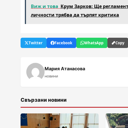
Виж и това
Крум Зарков: Ще регламент
личности трябва да търпят критика
Twitter
Facebook
WhatsApp
Copy
Мария Атанасова
новини
Свързани новини