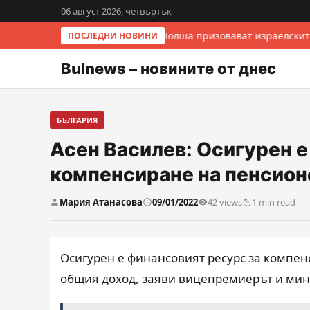
06 август 2026, четвъртък
Италия и Полша призовават израелскит
ПОСЛЕДНИ НОВИНИ
Bulnews – новините от днес
БЪЛГАРИЯ
Асен Василев: Осигурен е
компенсиране на пенсион
Мария Атанасова
09/01/2022
42 views
1 min read
Осигурен е финансовият ресурс за компен
общия доход, заяви вицепремиерът и мин