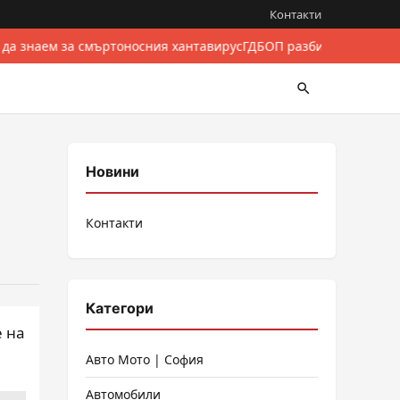
Контакти
 да знаем за смъртоносния хантавирус
ГДБОП разби международе
Новини
Контакти
Категори
е на
Авто Мото | София
Автомобили