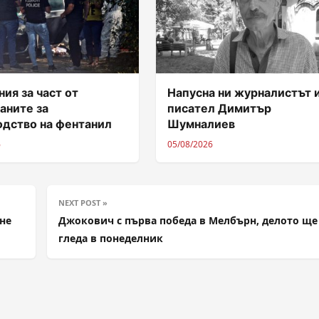
ия за част от
Напусна ни журналистът 
аните за
писател Димитър
одство на фентанил
Шумналиев
6
05/08/2026
NEXT POST »
не
Джокович с първа победа в Мелбърн, делото ще
гледа в понеделник