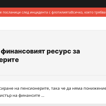
е посланици след инцидента с флотилията
Всичко, което трябва
 финансовият ресурс за
ерите
сиране на пенсионерите, така че да няма понижени
истър на финансите …