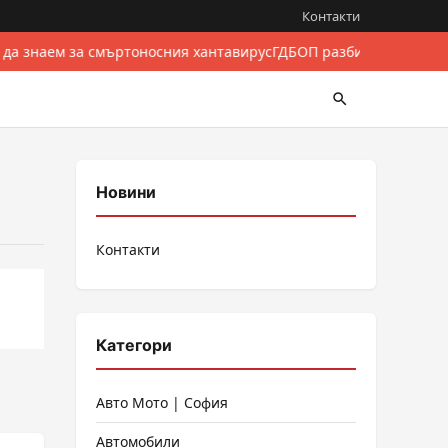
Контакти
 да знаем за смъртоносния хантавирус
ГДБОП разби международе
Новини
Контакти
Категори
Авто Мото | София
Автомобили