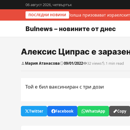
06 август 2026, четвъртък
Италия и Полша призовават израелскит
ПОСЛЕДНИ НОВИНИ
Bulnews – новините от днес
Алексис Ципрас е заразен
Мария Атанасова
09/01/2022
32 views
1 min read
Той е бил ваксиниран с три дози
Twitter
Facebook
WhatsApp
Copy