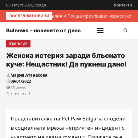
05 август 2026, сряда
Контакти
Италия и Полша призовават израелските 
ПОСЛЕДНИ НОВИНИ
Bulnews – новините от днес
БЪЛГАРИЯ
Женска истерия заради блъснато
куче: Нещастник! Да пукнеш дано!
Мария Атанасова
09/01/2022
35 views
1 min read
Представителка на Pet Paw Bulgaria сподели
в социалната мрежа неприятен инцидент с
участието на двама русенци. Случката се е