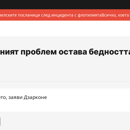
елските посланици след инцидента с флотилията
Всичко, което
ният проблем остава бедностт
то, заяви Дзарконе