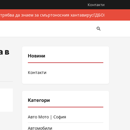
Контакти
 трябва да знаем за смъртоносния хантавирус
ГДБОП разби межд
а в
Новини
Контакти
Категори
Авто Мото | София
Автомобили