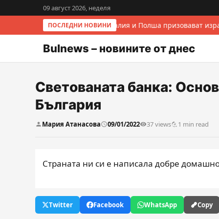
09 август 2026, неделя
Италия и Полша призовават изра
ПОСЛЕДНИ НОВИНИ
Bulnews – новините от днес
Светованата банка: Основ
България
Мария Атанасова
09/01/2022
37 views
1 min read
Страната ни си е написала добре домашно
Twitter
Facebook
WhatsApp
Copy