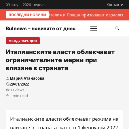
09 август 2026, неделя
Контакти
Италия и Полша призовават израелскит
ПОСЛЕДНИ НОВИНИ
Bulnews – новините от днес
МЕЖДУНАРОДНИ
Италианските власти облекчават
ограничителните мерки при
влизане в страната
Мария Атанасова
29/01/2022
33 views
1 min read
Италианските власти облекчават режима на
влизане в страната, като от 1 февруари 2022