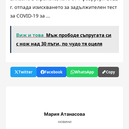
г. отпада изискването за задължителен тест
за COVID-19 за …
Виж и това
Мъж прободе съпругата си
с нож над 30 пъти, по чудо тя оцеля
Twitter
Facebook
WhatsApp
Copy
Мария Атанасова
новини