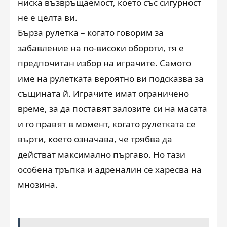
ниска възвръщаемост, което със сигурност
не е целта ви.
Бърза рулетка – когато говорим за
забавление на по-високи обороти, тя е
предпочитан избор на играчите. Самото
име на рулетката вероятно ви подсказва за
същината й. Играчите имат ограничено
време, за да поставят залозите си на масата
и го правят в момент, когато рулетката се
върти, което означава, че трябва да
действат максимално пъргаво. Но тази
особена тръпка и адреналин се харесва на
мнозина.