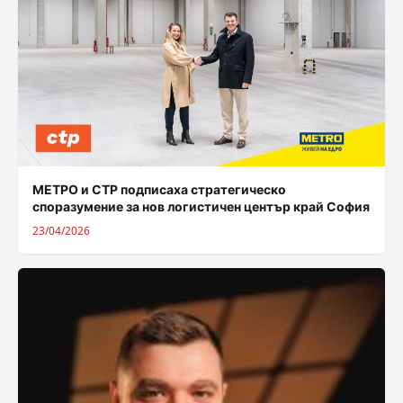
МЕТРО и CTP подписаха стратегическо
споразумение за нов логистичен център край София
23/04/2026