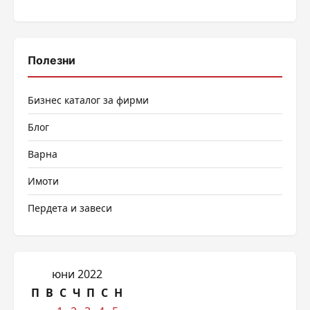
Полезни
Бизнес каталог за фирми
Блог
Варна
Имоти
Пердета и завеси
юни 2022
П
В
С
Ч
П
С
Н