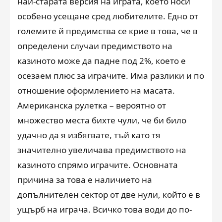
най-старата версия на играта, което носи
особено усещане сред любителите. Едно от
големите й предимства се крие в това, че в
определени случаи предимството на
казиното може да падне под 2%, което е
осезаем плюс за играчите. Има разлики и по
отношение оформлението на масата.
Американска рулетка – вероятно от
множество места бихте чули, че би било
удачно да я избягвате, тъй като тя
значително увеличава предимството на
казиното спрямо играчите. Основната
причина за това е наличието на
допълнителен сектор от две нули, който е в
ущърб на играча. Всичко това води до по-