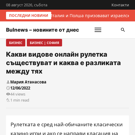
08 август 2026, събота
Контакти
Италия и Полша призовават израелскит
ПОСЛЕДНИ НОВИНИ
Bulnews – новините от днес
БИЗНЕС
БИЗНЕС | СОФИЯ
Какви видове онлайн рулетка
съществуват и каква е разликата
между тях
Мария Атанасова
12/06/2022
44 views
1 min read
Рулетката е сред най-обичаните класически
казино игри и ако се направи класация на