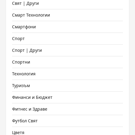
Свят | Други
Смарт Технологии
Смартфони
Спорт
Спорт | Други
Спортни
Технология
Туризъм
Финанси и Бюджет
Фитнес и Здраве
Футбол Свят
Цветя