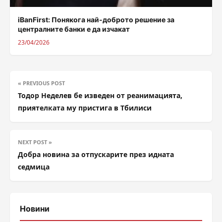
iBanFirst: Понякога най-доброто решение за
централните банки е да изчакат
23/04/2026
« PREVIOUS POST
Тодор Неделев бе изведен от реанимацията,
приятелката му пристига в Тбилиси
NEXT POST »
Добра новина за отпускарите през идната
седмица
Новини