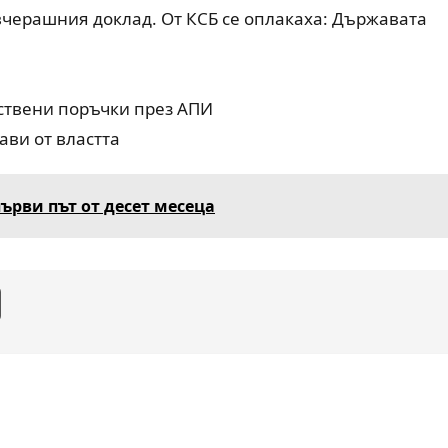
 вчерашния доклад. От КСБ се оплакаха: Държавата
ествени поръчки през АПИ
ави от властта
ърви път от десет месеца