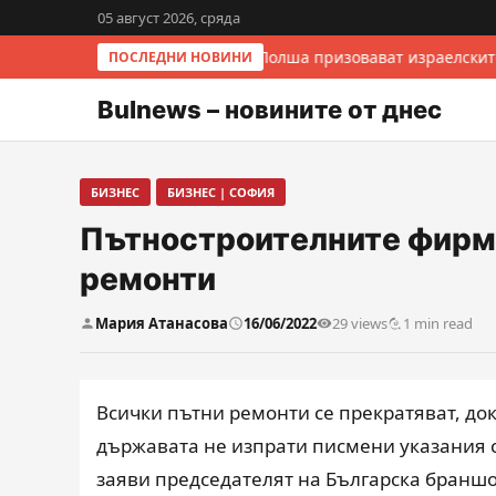
05 август 2026, сряда
Италия и Полша призовават израелскит
ПОСЛЕДНИ НОВИНИ
Bulnews – новините от днес
БИЗНЕС
БИЗНЕС | СОФИЯ
Пътностроителните фирми
ремонти
Мария Атанасова
16/06/2022
29 views
1 min read
Всички пътни ремонти се прекратяват, док
държавата не изпрати писмени указания с
заяви председателят на Българска браншо