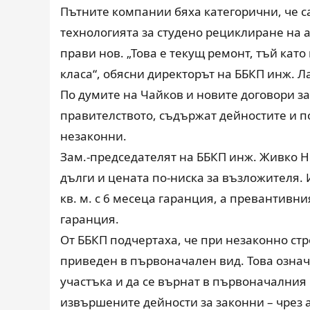
Пътните компании бяха категорични, че 
технологията за студено рециклиране на а
прави нов. „Това е текущ ремонт, тъй като
класа“, обясни директорът на ББКП инж. Л
По думите на Чайков и новите договори з
правителството, съдържат дейностите и по 
незаконни.
Зам.-председателят на ББКП инж. Живко Не
дълги и цената по-ниска за възложителя. И
кв. м. с 6 месеца гаранция, а превантивни
гаранция.
От ББКП подчертаха, че при незаконно стр
приведен в първоначален вид. Това означ
участъка и да се върнат в първоначалния 
извършените дейности за законни – чрез 