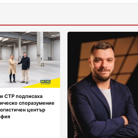
и CTP подписаха
гическо споразумение
логистичен център
офия
6