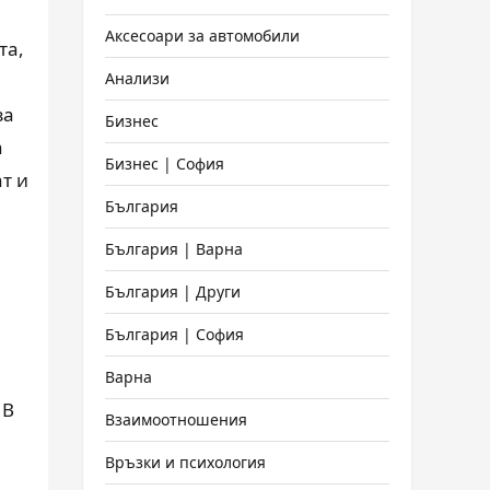
Аксесоари за автомобили
та,
Анализи
за
Бизнес
а
Бизнес | София
т и
България
България | Варна
България | Други
България | София
Варна
 В
Взаимоотношения
Връзки и психология