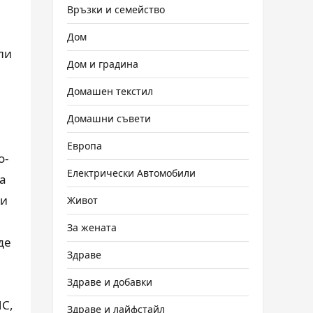
Връзки и семейство
Дом
ли
Дом и градина
Домашен текстил
Домашни съвети
Европа
о-
Електрически Автомобили
за
ни
Живот
За жената
де
Здраве
Здраве и добавки
НС,
Здраве и лайфстайл