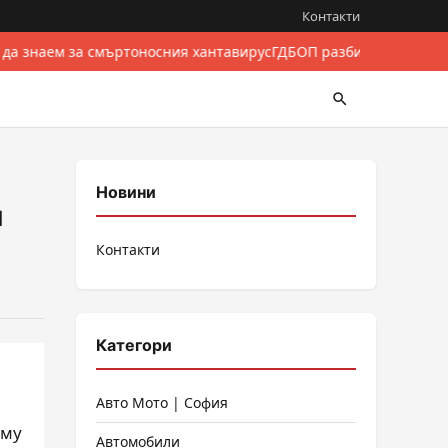
Контакти
 да знаем за смъртоносния хантавирус
ГДБОП разби международе
Новини
и
Контакти
Категори
а
Авто Мото | София
 му
Автомобили