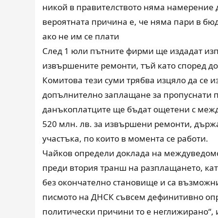
никой в правителството няма намерение 
вероятната причина е, че няма пари в бю
ако не им се плати
След 1 юли пътните фирми ще издадат из
извършените ремонти, тъй като според д
Комитова тези суми трябва изцяло да се и
допълнително заплащане за пропуснати п
данъкоплатците ще бъдат ощетени с межд
520 млн. лв. за извършени ремонти, държа
участъка, по които в момента се работи.
Чайков определи доклада на междуведомс
преди втория транш на разплащането, като
без окончателно становище и са възможни
писмото на ДНСК съвсем дефинитивно опре
политически причини то е неглижирано“, 