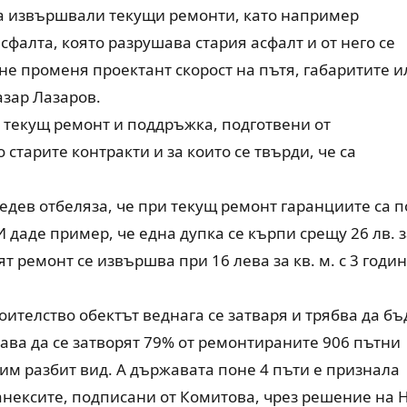
са извършвали текущи ремонти, като например
сфалта, която разрушава стария асфалт и от него се
 не променя проектант скорост на пътя, габаритите и
азар Лазаров.
а текущ ремонт и поддръжка, подготвени от
старите контракти и за които се твърди, че са
дев отбеляза, че при текущ ремонт гаранциите са п
 даде пример, че една дупка се кърпи срещу 26 лв. 
ят ремонт се извършва при 16 лева за кв. м. с 3 годи
оителство обектът веднага се затваря и трябва да бъ
ава да се затворят 79% от ремонтираните 906 пътни
им разбит вид. А държавата поне 4 пъти е признала
анексите, подписани от Комитова, чрез решение на 