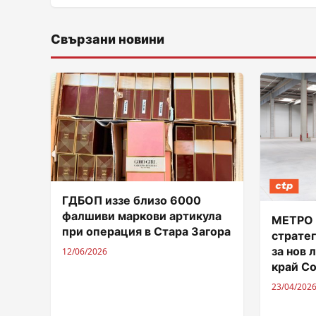
Свързани новини
ГДБОП иззе близо 6000
фалшиви маркови артикула
МЕТРО 
при операция в Стара Загора
страте
за нов 
12/06/2026
край С
23/04/202