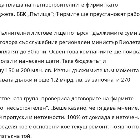
да плаща на пътностроителните фирми, като
джета. ББК „Пътища“: Фирмите ще преустановят рабо
пълнителни листове и ще потърсят дължимите суми 
оговора със служебния регионален министър Виолет
зплатят до 30 юни. Освен това компаниите ще поиска
олзи и нанесени щети. Така бюджетът и
у 150 и 200 млн. лв. Извън дължимите към момента
вата дължи и още 1,2 млрд. лв. за започнати 270
твената група, проверила договорите на фирмите
 „несъстоятелен“. „Беше казано, че тя дава мнение,
 пропуски и неточности. 100% от доклада е неточен.
деля кое е основен и кое текущ ремонт, но явно по
изтъкна той.