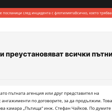
е посланици след инцидента с флотилията
Всичко, което трябва
 преустановяват всички пътн
ато пътната агенция или друг представител на
 ангажименти по договорите, за да продължим. Тов
ва камара „Пътища“ инж. Стефан Чайков. По думите