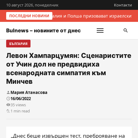
10 август 2026, понеделник
Контакти
Италия и Полша призовават израелските 
ПОСЛЕДНИ НОВИНИ
Bulnews – новините от днес
БЪЛГАРИЯ
Левон Хампарцумян: Сценаристите
от Учин дол не предвидиха
всенародната симпатия към
Минчев
Мария Атанасова
16/06/2022
35 views
1 min read
„Днес беше извършен тест, преброяване на