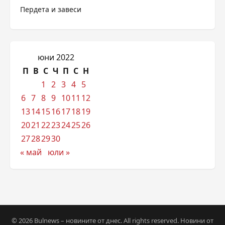
Пердета и завеси
юни 2022
П
В
С
Ч
П
С
Н
1
2
3
4
5
6
7
8
9
10
11
12
13
14
15
16
17
18
19
20
21
22
23
24
25
26
27
28
29
30
« май
юли »
© 2026 Bulnews – новините от днес. All rights reserved. Новини от